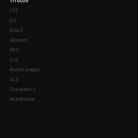
TÍTULOS
CS2
LoL
Dota 2
Valorant
R6:S
CoD
Rocket League
SC2
Overwatch 2
Hearthstone