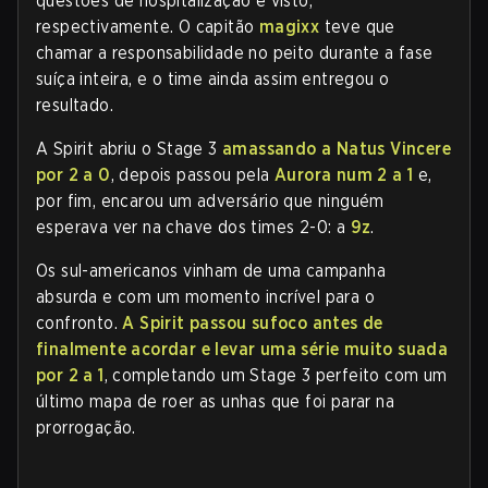
questões de hospitalização e visto,
respectivamente. O capitão
magixx
teve que
chamar a responsabilidade no peito durante a fase
suíça inteira, e o time ainda assim entregou o
resultado.
A Spirit abriu o Stage 3
amassando a Natus Vincere
por 2 a 0
, depois passou pela
Aurora num 2 a 1
e,
por fim, encarou um adversário que ninguém
esperava ver na chave dos times 2-0: a
9z
.
Os sul-americanos vinham de uma campanha
absurda e com um momento incrível para o
confronto.
A Spirit passou sufoco antes de
finalmente acordar e levar uma série muito suada
por 2 a 1
, completando um Stage 3 perfeito com um
último mapa de roer as unhas que foi parar na
prorrogação.