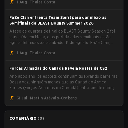
1 Aug
Thales Costa
FaZe Clan enfrenta Team Spirit para dar início às
Semifinais da BLAST Bounty Summer 2026
A fase de quartas de final do BLAST Bounty Season 2 foi
concluída em Malta, e as partidas das semifinais estão
agora definidas para sábado, 1º de agosto. FaZe Clan,
Team Spirit, Astralis e MOUZ são os quatro sobreviventes
1 Aug
Thales Costa
ainda lutando pelo troféu, enquanto paiN Gaming se
tornou a última equipe eliminada da chave.
Forças Armadas do Canadá Revela Roster de CS2
Ano após ano, os esports continuam quebrando barreiras.
Dessa vez, ninguém menos que as Canadian Armed
Forces (Forças Armadas do Canadá) entraram de cabeça
no jogo ao anunciar sua primeira line-up de CS2.
31 Jul
Martin Arévalo-Östberg
COMENTÁRIO
(
0
)