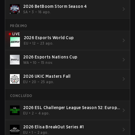
2026 BetBoom Storm Season 4
SA
•
3 – 16 ago.
PRÓXIMO
LIVE
2026 Esports World Cup
EU
•
12 – 23 ago.
2026 Esports Nations Cup
WA
•
10 – 15 nov.
2026 UKIC Masters Fall
EU
•
20 – 25 ago.
CONCLUÍDO
2026 ESL Challenger League Season 52: Europe
- Cup #2
EU
•
2 – 4 ago.
2026 Elisa BreakOut Series #1
EU
•
1 – 2 ago.