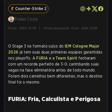
Counter-Strike 2
Thales Costa
|
13 jun., 2026, 23:58
Última atualização
:
13 jun., 2026, 23:58
O Stage 3 no formato suíço do
IEM Cologne Major
2026
já tem suas duas primeiras equipes garantidas
nos playoffs. A
FURIA
e a
Team Spirit
fecharam
com um recorde perfeito de 3-0, carimbando suas
vagas na fase eliminatória antes de todo mundo.
Foram dois caminhos bem diferentes, mas o destino
final foi o mesmo.
FURIA: Fria, Calculista e Perigosa