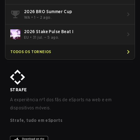
2026 BRO Summer Cup
WA
•
1 – 2 ago.
2026 Stake Pulse Beat I
EU
•
31 jul. – 5 ago.
TODOS OS TORNEIOS
STRAFE
A experiência nº1 dos fãs de eSports na web e em
dispositivos móveis.
Strafe, tudo em eSports