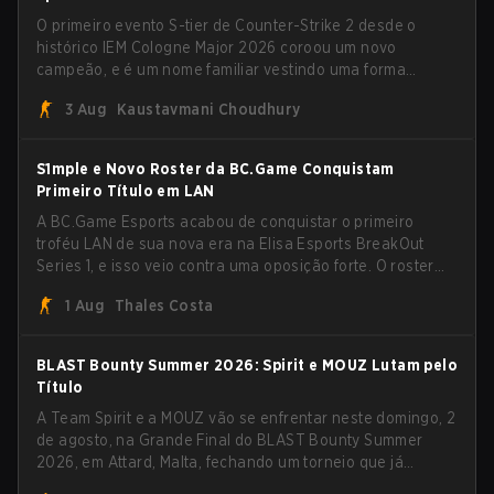
O primeiro evento S-tier de Counter-Strike 2 desde o
histórico IEM Cologne Major 2026 coroou um novo
campeão, e é um nome familiar vestindo uma forma
desconhecida. MOUZ, recém-saído de roster moves e role
3 Aug
Kaustavmani Choudhury
shuffles, avançou pela Team Spirit em uma série
dominante por 3-1 para erguer o troféu do BLAST Bounty
Summer 2026.
S1mple e Novo Roster da BC.Game Conquistam
Primeiro Título em LAN
A BC.Game Esports acabou de conquistar o primeiro
troféu LAN de sua nova era na Elisa Esports BreakOut
Series 1, e isso veio contra uma oposição forte. O roster
revigorado passou por cima da competição, encerrando a
1 Aug
Thales Costa
campanha com cinco vitórias seguidas e uma varrida
limpa de 2-0 na final.
BLAST Bounty Summer 2026: Spirit e MOUZ Lutam pelo
Título
A Team Spirit e a MOUZ vão se enfrentar neste domingo, 2
de agosto, na Grande Final do BLAST Bounty Summer
2026, em Attard, Malta, fechando um torneio que já
entregou várias surpresas pelo caminho.