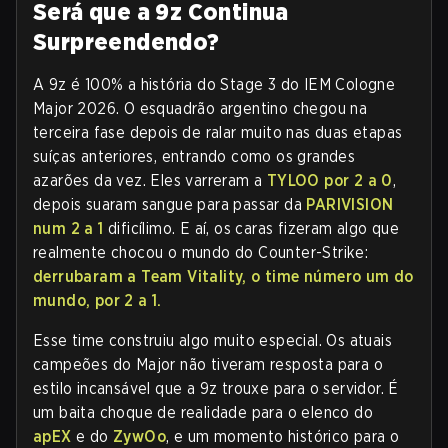
Será que a 9z Continua
Surpreendendo?
A 9z é 100% a história do Stage 3 do IEM Cologne
Major 2026. O esquadrão argentino chegou na
terceira fase depois de ralar muito nas duas etapas
suíças anteriores, entrando como os grandes
azarões da vez. Eles varreram a
TYLOO por 2 a 0
,
depois suaram sangue para passar da
PARIVISION
num 2 a 1
dificílimo. E aí, os caras fizeram algo que
realmente chocou o mundo do Counter-Strike:
derrubaram a Team Vitality, o time número um do
mundo, por 2 a 1.
Esse time construiu algo muito especial. Os atuais
campeões do Major não tiveram resposta para o
estilo incansável que a 9z trouxe para o servidor. É
um baita choque de realidade para o elenco do
apEX
e do
ZywOo
, e um momento histórico para o