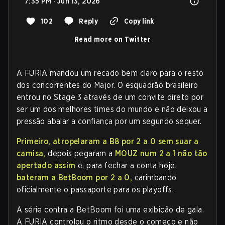
7:35 PM · Jun 13, 2026
102
Reply
Copy link
Read more on Twitter
A FURIA mandou um recado bem claro para o resto
dos concorrentes do Major. O esquadrão brasileiro
entrou no Stage 3 através de um convite direto por
ser um dos melhores times do mundo e não deixou a
pressão abalar a confiança por um segundo sequer.
Primeiro, atropelaram a B8 por 2 a 0 sem suar a
camisa,
depois pegaram a
MOUZ num 2 a 1 não tão
apertado assim
e, para fechar a conta hoje,
bateram a BetBoom por 2 a 0,
carimbando
oficialmente o passaporte para os playoffs.
A série contra a BetBoom foi uma exibição de gala.
A FURIA controlou o ritmo desde o começo e não