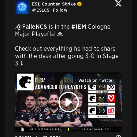
ESL Counter-Strike
@
ESLCS
·
Follow
.
@FalleNCS
 is in the 
#IEM
 Cologne 
Major Playoffs! 🙏

Check out everything he had to share 
with the desk after going 3-0 in Stage 
3 ⤵️ 
Watch on Twitter