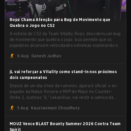
Ropz Chama Atenção para Bug de Movimento que
Quebra o Jogo no CS2
A estrela do CS2 da Team Vitality, Ropz, descobriu um bug
de movimento que quebra o jogo. Isso permite que os
jogadores alcancem velocidades extremas explorando o
sistema subtick.
6 Aug
Ganesh Jadhav
jL vai reforçar a Vitality como stand-in nos próximos
dois campeonatos
Depois de um dia cheio de rumores, agora é oficial: o ex-
jogador da Natus Vincere e MVP de Major no Counter-
Strike 2, Justinas "jL" Lekavičius, vai vestir a camisa da
Team Vitality na BLAST Open Porto e na PGL Masters
5 Aug
Kaustavmani Choudhury
Bucharest.
MOUZ Vence BLAST Bounty Summer 2026 Contra Team
Spirit