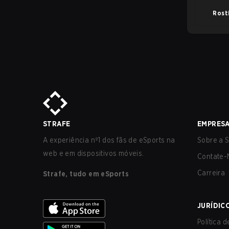
Rost
STRAFE
EMPRES
A experiência nº1 dos fãs de eSports na
Sobre a S
web e em dispositivos móveis.
Contate-
Carreira
Strafe, tudo em eSports
JURÍDIC
Política 