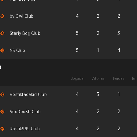
4
2
2
by Owl Club
5
2
3
Stariy Bog Club
5
1
4
NS Club
B
Jogada
Vitórias
Perdas
Em
4
3
1
Rostikfacekid Club
4
2
2
VooDooSh Club
4
2
2
Rostik999 Club