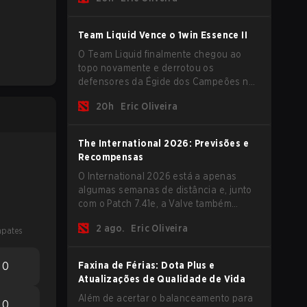
novos jogadores no roster e levar uma
grande premiação para casa antes do
início da nova temporada.
Team Liquid Vence o 1win Essence II
O Team Liquid finalmente chegou ao
topo novamente e derrotou os
defensores da Égide dos Campeões na
última oportuinidade que tiveram antes
20h
Eric Oliveira
do International 2026 começar e as
equipes avançarem com tudo pra
conquistar uma chance de glória eterna.
The International 2026: Previsões e
Recompensas
O International 2026 está a apenas
algumas semanas de distância e, junto
com o Patch 7.41e, a Valve também
lançou o menu do torneio, onde você
2 ago.
Eric Oliveira
pates
pode fazer suas previsões para a Fase
de Grupos e conferir as recompensas
deste ano.
0
Faxina de Férias: Dota Plus e
Atualizações de Qualidade de Vida
Além de acertar o balanceamento para
0