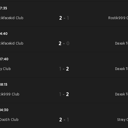
17:35
2
-
1
tikfacekid Club
Rostik999 
14:40
2
-
0
tikfacekid Club
Daxak 
17:40
1
-
2
ay Club
Daxak 
18:15
1
-
2
tik999 Club
Daxak 
14:30
2
-
1
DooSh Club
Stray 