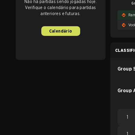
Não há partidas sendo jogadas hoje.
G
Verifique o calendário para partidas
anteriores e futuras.
Ram
Voo
Calendário
CLASSIF
Group 
Group 
1
1