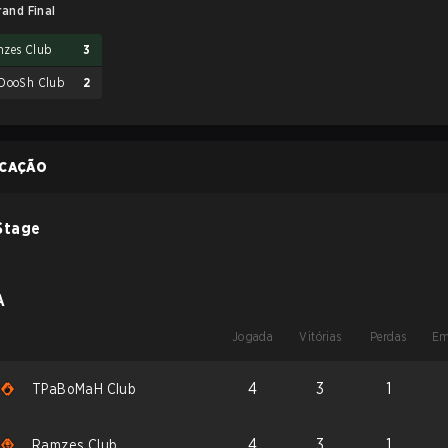
rand Final
zes Club
3
DooSh Club
2
ICAÇÃO
Stage
A
Jogada
Vitórias
Perdas
Em
4
3
1
TPaBoMaH Club
4
3
1
Ramzes Club