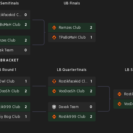
Semifinals
UB Finals
Rostikfacekid Club
0
BoMaH Club
2
Ramzes Club
2
TPaBoMaH Club
1
zes Club
2
ak Team
0
 BRACKET
B Round 1
LB Quarterfinals
LB S
Owl Club
1
Rostikfacekid Club
1
DooSh Club
2
VooDooSh Club
2
Rost
VooD
tik999 Club
2
Daxak Team
0
riy Bog Club
1
Rostik999 Club
2