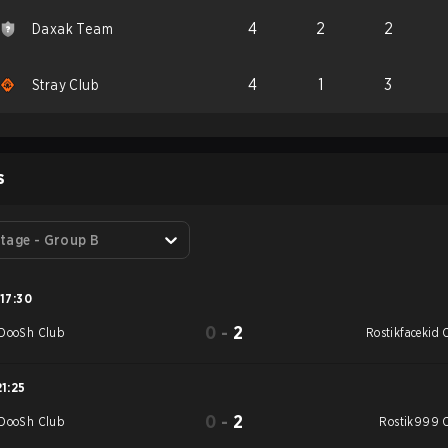
4
2
2
Daxak Team
4
1
3
Stray Club
S
tage - Group B
17:30
0
-
2
DooSh Club
Rostikfacekid 
21:25
0
-
2
DooSh Club
Rostik999 