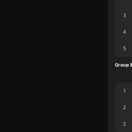
3
4
5
Group 
1
2
2