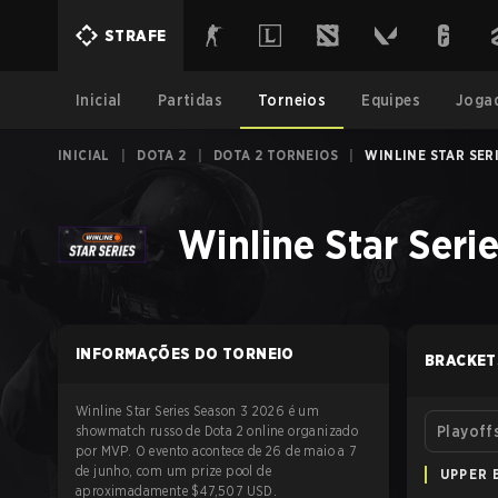
STRAFE
Inicial
Partidas
Torneios
Equipes
Joga
INICIAL
|
DOTA 2
|
DOTA 2 TORNEIOS
|
WINLINE STAR SER
Winline Star Seri
INFORMAÇÕES DO TORNEIO
BRACKET
Winline Star Series Season 3 2026 é um
showmatch russo de Dota 2 online organizado
Playoff
por MVP. O evento acontece de 26 de maio a 7
de junho, com um prize pool de
UPPER 
aproximadamente $47,507 USD.