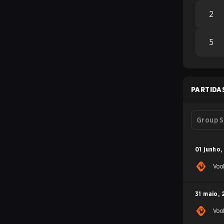
2
5
PARTIDA
Group S
01 junho
,
Voo
31 maio
,
Voo