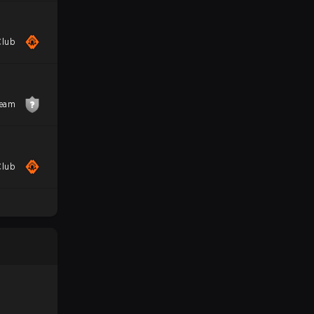
Club
Team
Club