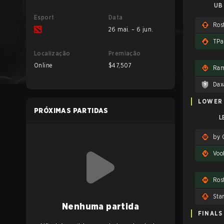
UB 
Esport
Data
26 mai. – 6 jun.
TPa
Localização
Premiação
Online
$47,507
Ram
Dax
LOWER
PRÓXIMAS PARTIDAS
L
by 
Voo
Ros
Sta
Nenhuma partida
FINALS