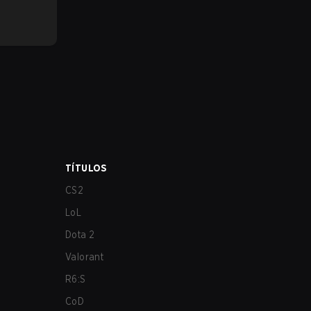
TÍTULOS
CS2
LoL
Dota 2
Valorant
R6:S
CoD