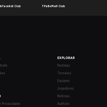
ikfacekid Club
TPaBoMaH Club
A
EXPLORAR
trafe
Partidas
Nos
Torneios
Equipes
Jogadores
O
Notícias
de Privacidade
Authors