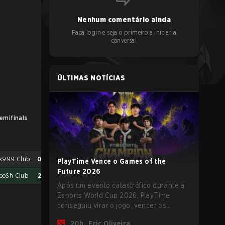
Nenhum comentário ainda
Faça login e seja o primeiro a iniciar a
conversa!
ÚLTIMAS NOTÍCIAS
emifinals
LB Finals
ik999 Club
0
VooDooSh Club
2
PlayTime Vence o Games of the
Future 2026
ooSh Club
2
TPaBoMaH Club
1
Após um evento catastrófico durante a
Esports World Cup 2026, PlayTime
conseguiu virar o jogo, vencer os
Games of the Future 2026 com alguns
20h
Eric Oliveira