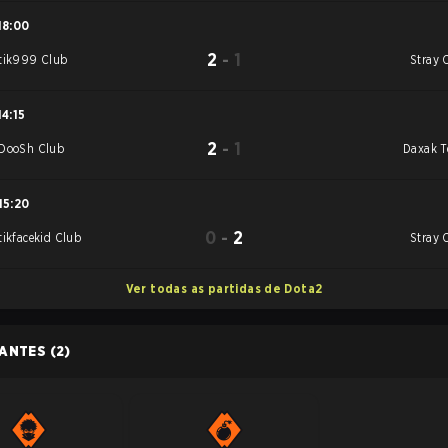
18:00
2
-
1
tik999 Club
Stray 
14:15
2
-
1
DooSh Club
Daxak 
15:20
0
-
2
tikfacekid Club
Stray 
Ver todas as partidas de Dota2
PANTES
(2)