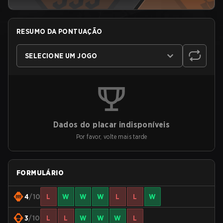
RESUMO DA PONTUAÇÃO
SELECIONE UM JOGO
Dados do placar indisponíveis
Por favor, volte mais tarde
FORMULÁRIO
4
/10
L
W
W
W
L
L
W
3
/10
L
L
W
W
W
L