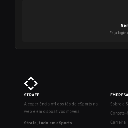
Nen
Faça login e
STRAFE
EMPRES
A experiência nº1 dos fãs de eSports na
Sobre a S
web e em dispositivos móveis.
Contate-
Carreira
Strafe, tudo em eSports