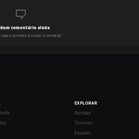
hum comentário ainda
 seja o primeiro a iniciar a conversa!
A
EXPLORAR
trafe
Partidas
Nos
Torneios
Equipes