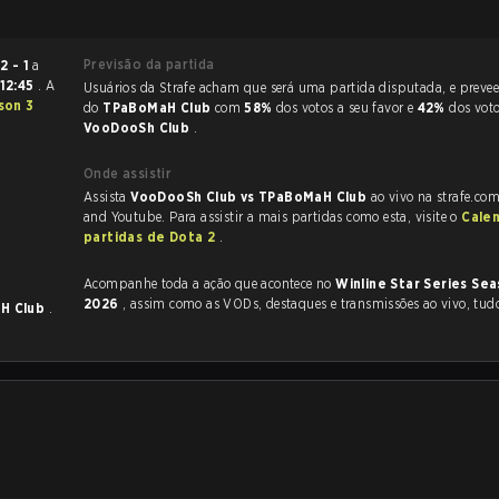
Previsão da partida
2 - 1
a
12:45
. A
Usuários da Strafe acham que será uma partida disputada, e preveem a vitória
son 3
do
TPaBoMaH Club
com
58%
dos votos a seu favor e
42%
dos vot
VooDooSh Club
.
Onde assistir
Assista
VooDooSh Club vs TPaBoMaH Club
ao vivo na strafe.co
and Youtube. Para assistir a mais partidas como esta, visite o
Cale
partidas de Dota 2
.
Acompanhe toda a ação que acontece no
Winline Star Series Sea
2026
, assim como as VODs, destaques e transmissões ao vivo, tud
H Club
.