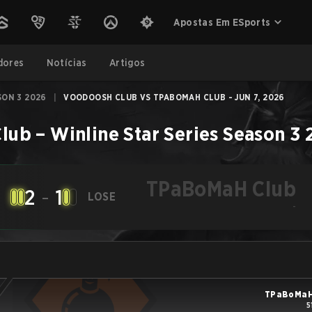
Apostas Em ESports
dores
Notícias
Artigos
SON 3 2026
|
VOODOOSH CLUB VS TPABOMAH CLUB - JUN 7, 2026
lub
–
Winline Star Series Season 3
TPaBoMaH Club
2
-
1
LOSE
-
TPaBoMaH
5