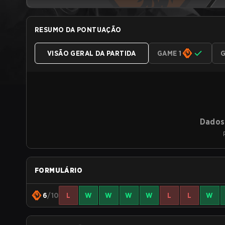
RESUMO DA PONTUAÇÃO
VISÃO GERAL DA PARTIDA
GAME 1
G
Dados 
FORMULÁRIO
6
/10
L
W
W
W
W
L
L
W