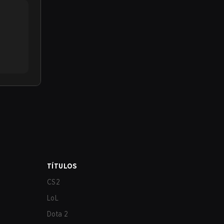
TÍTULOS
CS2
LoL
Dota 2