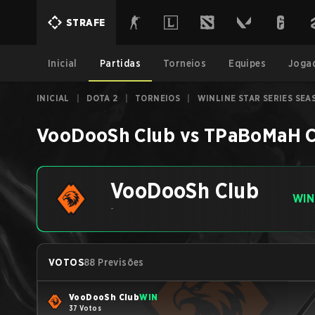
STRAFE
Inicial
Partidas
Torneios
Equipes
Joga
INICIAL
|
DOTA 2
|
TORNEIOS
|
WINLINE STAR SERIES SEA
VooDooSh Club
vs
TPaBoMaH C
VooDooSh Club
WIN
-
VOTOS
88 Previsões
VooDooSh Club
WIN
37 Votos