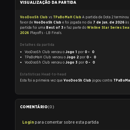
VISUALIZAÇÃO DA PARTIDA
VooDooSh Club
vs
TPaBoMaH Club
A partida de Dota 2 terminou
favor de
VooDooSh Club
e foi jogada no dia
7 de jun. de 2026
às
partida foi uma
Best of 3
e faz parte do
Winline Star Series Sea
2026
Playoffs - LB Finals.
Detalhes da partida
VooDooSh Club venceu o
Jogo 1
por
0 - 0
TPaBoMaH Club venceu o
Jogo 2
por
0 - 0
VooDooSh Club venceu o
Jogo 3
por
0 - 0
Estatísticas Head-to-head
Esta foi a primeira vez que
VooDooSh Club
jogou contra
TPaBoMa
COMENTÁRIO
(
0
)
Login
para comentar sobre esta partida