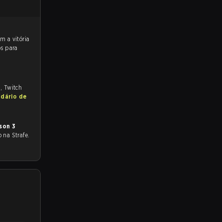
os para
m, Twitch
ndário de
son 3
o na Strafe.