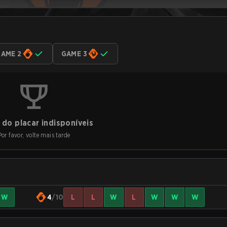
AME 2
GAME 3
do placar indisponíveis
Por favor, volte mais tarde
W
4
/10
L
L
W
L
W
W
W