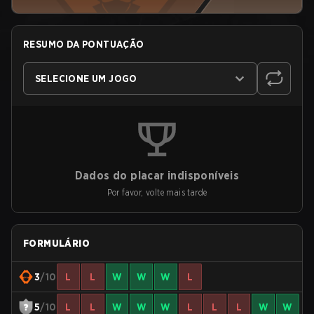
RESUMO DA PONTUAÇÃO
SELECIONE UM JOGO
Dados do placar indisponíveis
Por favor, volte mais tarde
FORMULÁRIO
3
/10
L
L
W
W
W
L
5
/10
L
L
W
W
W
L
L
L
W
W