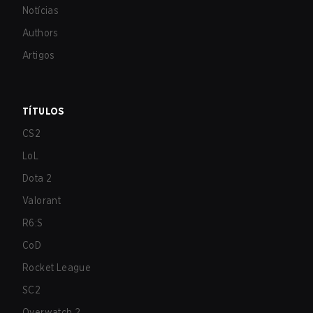
Notícias
Authors
Artigos
TÍTULOS
CS2
LoL
Dota 2
Valorant
R6:S
CoD
Rocket League
SC2
Overwatch 2