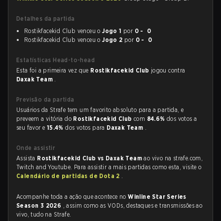
Detalhes da partida
Rostikfacekid Club venceu o
Jogo 1
por
0 - 0
Rostikfacekid Club venceu o
Jogo 2
por
0 - 0
Estatísticas Head-to-head
Esta foi a primeira vez que
Rostikfacekid Club
jogou contra
Daxak Team
.
Previsão da partida
Usuários da Strafe tem um favorito absoluto para a partida, e
preveem a vitória do
Rostikfacekid Club
com
84.6%
dos votos a
seu favor e
15.4%
dos votos para
Daxak Team
.
Onde assistir
Assista
Rostikfacekid Club vs Daxak Team
ao vivo na strafe.com,
Twitch and Youtube. Para assistir a mais partidas como esta, visite o
Calendário de partidas de Dota 2
.
Acompanhe toda a ação que acontece no
Winline Star Series
Season 3 2026
, assim como as VODs, destaques e transmissões ao
vivo, tudo na Strafe.