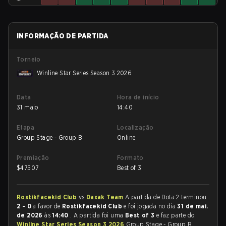
INFORMAÇÃO DE PARTIDA
Torneio
Winline Star Series Season 3 2026
Data
Hora de início
31 maio
14:40
Etapa
Localização
Group Stage - Group B
Online
Premiação
Formato
$
47507
Best of 3
Rostikfacekid Club
vs
Daxak Team
A partida de Dota 2 terminou
2 - 0
a favor de
Rostikfacekid Club
e foi jogada no dia
31 de mai.
de 2026
às
14:40
. A partida foi uma
Best of 3
e faz parte do
Winline Star Series Season 3 2026
Group Stage - Group B.