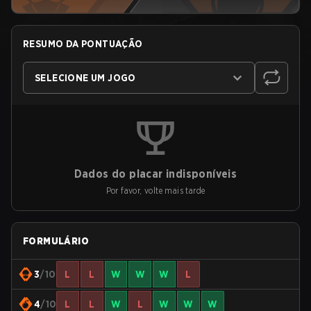
RESUMO DA PONTUAÇÃO
SELECIONE UM JOGO
Dados do placar indisponíveis
Por favor, volte mais tarde
FORMULÁRIO
3
/10
L
L
W
W
W
L
4
/10
L
L
W
L
W
W
W