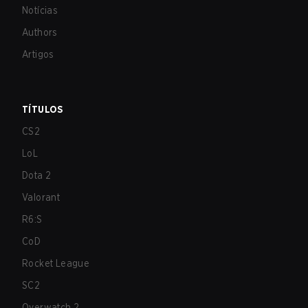
Notícias
Authors
Artigos
TÍTULOS
CS2
LoL
Dota 2
Valorant
R6:S
CoD
Rocket League
SC2
Overwatch 2