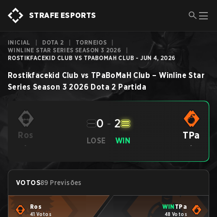
STRAFE ESPORTS
INICIAL
|
DOTA 2
|
TORNEIOS
|
WINLINE STAR SERIES SEASON 3 2026
|
ROSTIKFACEKID CLUB VS TPABOMAH CLUB - JUN 4, 2026
Rostikfacekid Club
vs
TPaBoMaH Club
–
Winline Star
Series Season 3 2026
Dota 2
Partida
0
-
2
TPa
Ros
LOSE
WIN
-
-
VOTOS
89 Previsões
Ros
WIN
TPa
41 Votos
48 Votos