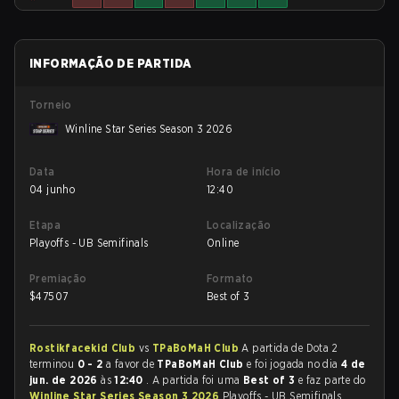
INFORMAÇÃO DE PARTIDA
Torneio
Winline Star Series Season 3 2026
Data
Hora de início
04 junho
12:40
Etapa
Localização
Playoffs - UB Semifinals
Online
Premiação
Formato
$
47507
Best of 3
Rostikfacekid Club
vs
TPaBoMaH Club
A partida de Dota 2
terminou
0 - 2
a favor de
TPaBoMaH Club
e foi jogada no dia
4 de
jun. de 2026
às
12:40
. A partida foi uma
Best of 3
e faz parte do
Winline Star Series Season 3 2026
Playoffs - UB Semifinals.