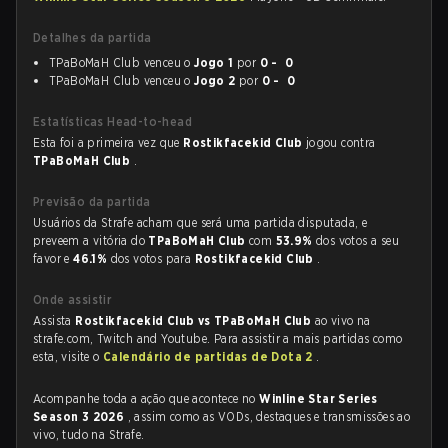
Detalhes da partida
TPaBoMaH Club venceu o
Jogo 1
por
0 - 0
TPaBoMaH Club venceu o
Jogo 2
por
0 - 0
Estatísticas Head-to-head
Esta foi a primeira vez que
Rostikfacekid Club
jogou contra
TPaBoMaH Club
.
Previsão da partida
Usuários da Strafe acham que será uma partida disputada, e
preveem a vitória do
TPaBoMaH Club
com
53.9%
dos votos a seu
favor e
46.1%
dos votos para
Rostikfacekid Club
.
Onde assistir
Assista
Rostikfacekid Club vs TPaBoMaH Club
ao vivo na
strafe.com, Twitch and Youtube. Para assistir a mais partidas como
esta, visite o
Calendário de partidas de Dota 2
.
Acompanhe toda a ação que acontece no
Winline Star Series
Season 3 2026
, assim como as VODs, destaques e transmissões ao
vivo, tudo na Strafe.