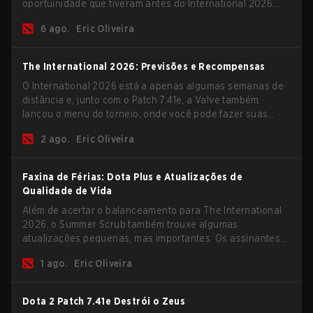
oportuinidade que tiveram antes do International 2026
começar e as equipes avançarem com tudo pra conquistar
6 ago.
Eric Oliveira
uma chance de glória eterna.
The International 2026: Previsões e Recompensas
O International 2026 está a apenas algumas semanas de
distância e, junto com o Patch 7.41e, a Valve também
lançou o menu do torneio, onde você pode fazer suas
previsões para a Fase de Grupos e conferir as
2 ago.
Eric Oliveira
recompensas deste ano.
Faxina de Férias: Dota Plus e Atualizações de
Qualidade de Vida
Além de acertar o balanceamento para The International
2026, o Summer Scrub também trouxe algumas
atualizações pequenas, mas importantes. Os assinantes
do Dota Plus receberam uma nova tela de breakdown pós-
1 ago.
Eric Oliveira
jogo e agora todos os jogadores podem vincular teclas de
atalho para unidades não-herói separadamente.
Dota 2 Patch 7.41e Destrói o Zeus