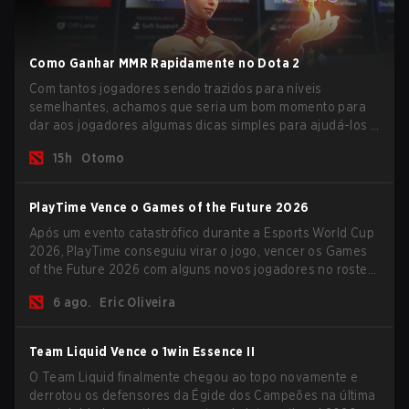
Como Ganhar MMR Rapidamente no Dota 2
Com tantos jogadores sendo trazidos para níveis
semelhantes, achamos que seria um bom momento para
dar aos jogadores algumas dicas simples para ajudá-los a
subir na escada do MMR neste momento turbulento.
15h
Otomo
PlayTime Vence o Games of the Future 2026
Após um evento catastrófico durante a Esports World Cup
2026, PlayTime conseguiu virar o jogo, vencer os Games
of the Future 2026 com alguns novos jogadores no roster
e levar uma grande premiação para casa antes do início
6 ago.
Eric Oliveira
da nova temporada.
Team Liquid Vence o 1win Essence II
O Team Liquid finalmente chegou ao topo novamente e
derrotou os defensores da Égide dos Campeões na última