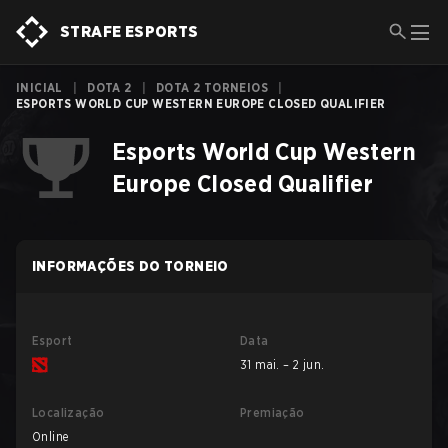
STRAFE ESPORTS
INICIAL
|
DOTA 2
|
DOTA 2 TORNEIOS
|
ESPORTS WORLD CUP WESTERN EUROPE CLOSED QUALIFIER
Esports World Cup Western
Europe Closed Qualifier
INFORMAÇÕES DO TORNEIO
Esport
Data
31 mai. – 2 jun.
Localização
Premiação
Online