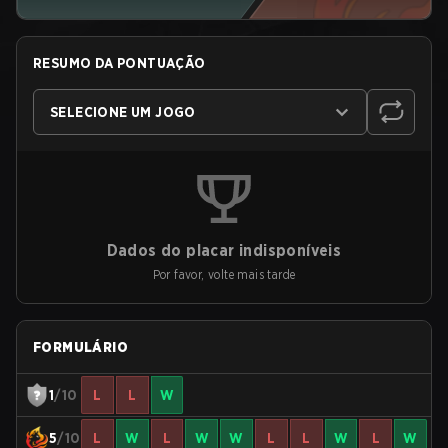
RESUMO DA PONTUAÇÃO
SELECIONE UM JOGO
Dados do placar indisponíveis
Por favor, volte mais tarde
FORMULÁRIO
1
/10
L
L
W
5
/10
L
W
L
W
W
L
L
W
L
W