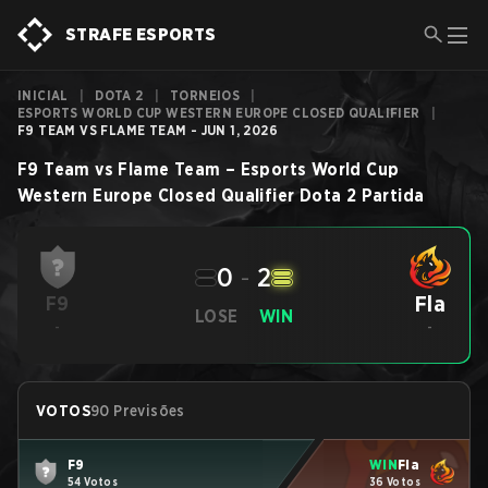
STRAFE ESPORTS
INICIAL
|
DOTA 2
|
TORNEIOS
|
ESPORTS WORLD CUP WESTERN EUROPE CLOSED QUALIFIER
|
F9 TEAM VS FLAME TEAM - JUN 1, 2026
F9 Team
vs
Flame Team
–
Esports World Cup
Western Europe Closed Qualifier
Dota 2
Partida
0
-
2
Fla
F9
LOSE
WIN
-
-
VOTOS
90 Previsões
F9
WIN
Fla
54 Votos
36 Votos