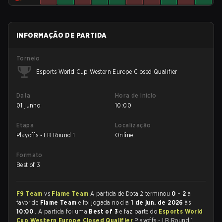
INFORMAÇÃO DE PARTIDA
Torneio
Esports World Cup Western Europe Closed Qualifier
Data
Hora de início
01 junho
10:00
Etapa
Localização
Playoffs - LB Round 1
Online
Formato
Best of 3
F9 Team
vs
Flame Team
A partida de Dota 2 terminou
0 - 2
a
favor de
Flame Team
e foi jogada no dia
1 de jun. de 2026
às
10:00
. A partida foi uma
Best of 3
e faz parte do
Esports World
Cup Western Europe Closed Qualifier
Playoffs - LB Round 1.