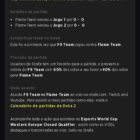
Detalhes da partida
Flame Team venceu o
Jogo 1
por
0 - 0
Flame Team venceu o
Jogo 2
por
0 - 0
Estatísticas Head-to-head
Esta foi a primeira vez que
F9 Team
jogou contra
Flame Team
.
Previsão da partida
Usuários da Strafe tem um favorito para a partida, e preveem a
vitória do
F9 Team
com
60%
dos votos a seu favor e
40%
dos votos
para
Flame Team
.
Onde assistir
Assista
F9 Team vs Flame Team
ao vivo na strafe.com, Twitch and
Youtube. Para assistir a mais partidas como esta, visite o
Calendário de partidas de Dota 2
.
Acompanhe toda a ação que acontece no
Esports World Cup
Western Europe Closed Qualifier
, assim como as VODs,
destaques e transmissões ao vivo, tudo na Strafe.