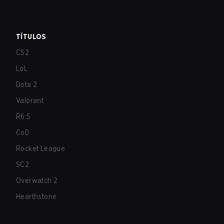
TÍTULOS
CS2
LoL
Dota 2
Valorant
R6:S
CoD
Rocket League
SC2
Overwatch 2
Hearthstone