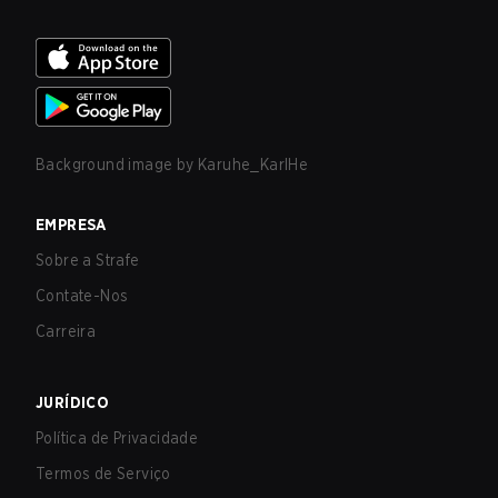
Background image by
Karuhe_KarlHe
EMPRESA
Sobre a Strafe
Contate-Nos
Carreira
JURÍDICO
Política de Privacidade
Termos de Serviço