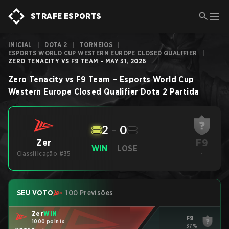
STRAFE ESPORTS
INICIAL
|
DOTA 2
|
TORNEIOS
|
ESPORTS WORLD CUP WESTERN EUROPE CLOSED QUALIFIER
|
ZERO TENACITY VS F9 TEAM - MAY 31, 2026
Zero Tenacity
vs
F9 Team
–
Esports World Cup
Western Europe Closed Qualifier
Dota 2
Partida
2
-
0
F9
Zer
WIN
LOSE
Classificação #35
-
SEU VOTO
100 Previsões
Zer
WIN
F9
1000 points
37%