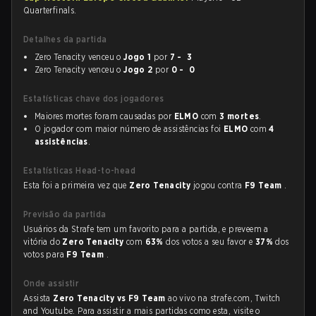
Quarterfinals.
Detalhes da partida
Zero Tenacity venceu o
Jogo 1
por
7 - 3
Zero Tenacity venceu o
Jogo 2
por
0 - 0
Estatísticas chave dos jogadores
Maiores mortes foram causadas por
ELMO
com
3 mortes
.
O jogador com maior número de assistências foi
ELMO
com
4
assistências
.
Estatísticas Head-to-head
Esta foi a primeira vez que
Zero Tenacity
jogou contra
F9 Team
.
Previsão da partida
Usuários da Strafe tem um favorito para a partida, e preveem a
vitória do
Zero Tenacity
com
63%
dos votos a seu favor e
37%
dos
votos para
F9 Team
.
Onde assistir
Assista
Zero Tenacity vs F9 Team
ao vivo na strafe.com, Twitch
and Youtube. Para assistir a mais partidas como esta, visite o