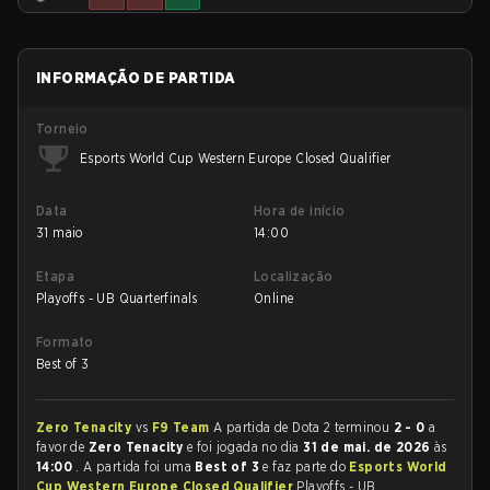
INFORMAÇÃO DE PARTIDA
Torneio
Esports World Cup Western Europe Closed Qualifier
Data
Hora de início
31 maio
14:00
Etapa
Localização
Playoffs - UB Quarterfinals
Online
Formato
Best of 3
Zero Tenacity
vs
F9 Team
A partida de Dota 2 terminou
2 - 0
a
favor de
Zero Tenacity
e foi jogada no dia
31 de mai. de 2026
às
14:00
. A partida foi uma
Best of 3
e faz parte do
Esports World
Cup Western Europe Closed Qualifier
Playoffs - UB