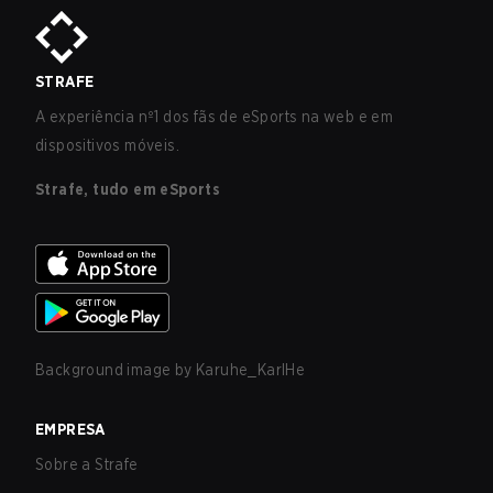
STRAFE
A experiência nº1 dos fãs de eSports na web e em
dispositivos móveis.
Strafe, tudo em eSports
Background image by
Karuhe_KarlHe
EMPRESA
Sobre a Strafe