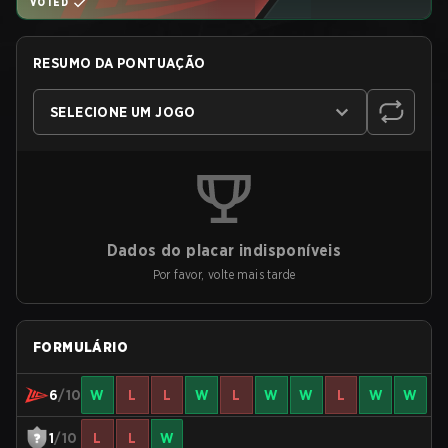
VOTED
RESUMO DA PONTUAÇÃO
SELECIONE UM JOGO
Dados do placar indisponíveis
Por favor, volte mais tarde
FORMULÁRIO
6
/10
W
L
L
W
L
W
W
L
W
W
1
/10
L
L
W