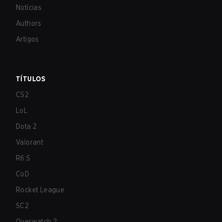
Notícias
Authors
Artigos
TÍTULOS
CS2
LoL
Dota 2
Valorant
R6:S
CoD
Rocket League
SC2
Overwatch 2