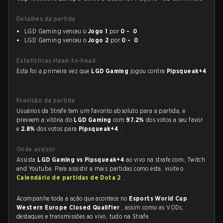
Detalhes da partida
LGD Gaming venceu o
Jogo 1
por
0 - 0
LGD Gaming venceu o
Jogo 2
por
0 - 0
Estatísticas Head-to-head
Esta foi a primeira vez que
LGD Gaming
jogou contra
Pipsqueak+4
.
Previsão da partida
Usuários da Strafe tem um favorito absoluto para a partida, e
preveem a vitória do
LGD Gaming
com
97.2%
dos votos a seu favor
e
2.8%
dos votos para
Pipsqueak+4
.
Onde assistir
Assista
LGD Gaming vs Pipsqueak+4
ao vivo na strafe.com, Twitch
and Youtube. Para assistir a mais partidas como esta, visite o
Calendário de partidas de Dota 2
.
Acompanhe toda a ação que acontece no
Esports World Cup
Western Europe Closed Qualifier
, assim como as VODs,
destaques e transmissões ao vivo, tudo na Strafe.