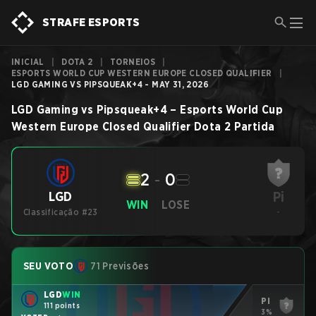
STRAFE ESPORTS
INICIAL
|
DOTA 2
|
TORNEIOS
|
ESPORTS WORLD CUP WESTERN EUROPE CLOSED QUALIFIER
|
LGD GAMING VS PIPSQUEAK+4 - MAY 31, 2026
LGD Gaming
vs
Pipsqueak+4
–
Esports World Cup
Western Europe Closed Qualifier
Dota 2
Partida
2
-
0
Pi
LGD
WIN
LOSE
Classificação #23
-
SEU VOTO
71 Previsões
LGD
WIN
Pi
111 points
3%