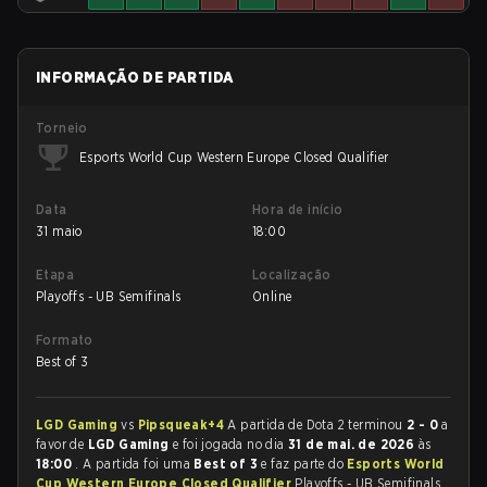
INFORMAÇÃO DE PARTIDA
Torneio
Esports World Cup Western Europe Closed Qualifier
Data
Hora de início
31 maio
18:00
Etapa
Localização
Playoffs - UB Semifinals
Online
Formato
Best of 3
LGD Gaming
vs
Pipsqueak+4
A partida de Dota 2 terminou
2 - 0
a
favor de
LGD Gaming
e foi jogada no dia
31 de mai. de 2026
às
18:00
. A partida foi uma
Best of 3
e faz parte do
Esports World
Cup Western Europe Closed Qualifier
Playoffs - UB Semifinals.