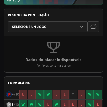
VOTED
RESUMO DA PONTUAÇÃO
SELECIONE UM JOGO
Dados do placar indisponíveis
Por favor, volte mais tarde
FORMULÁRIO
4
/10
L
L
W
W
L
L
T
L
W
W
5
/10
W
W
W
L
W
L
L
L
W
L