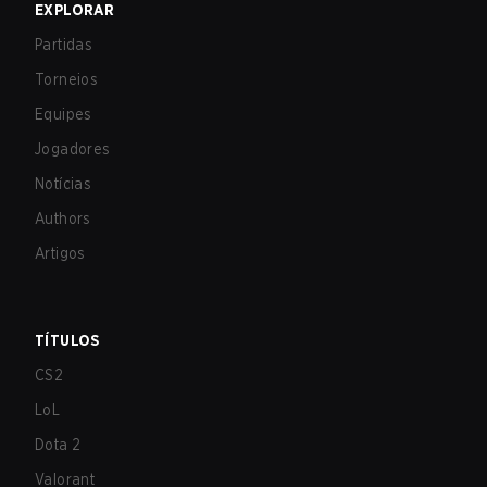
EXPLORAR
Partidas
Torneios
Equipes
Jogadores
Notícias
Authors
Artigos
TÍTULOS
CS2
LoL
Dota 2
Valorant