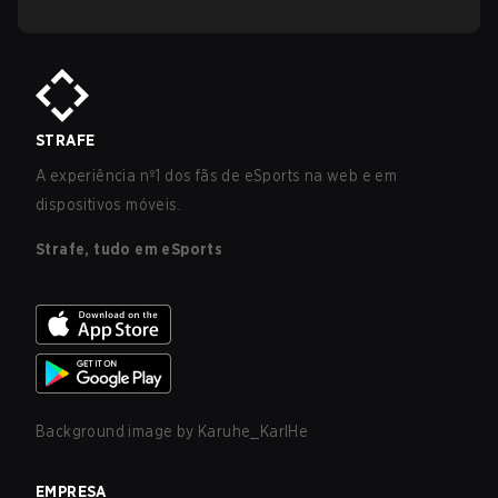
STRAFE
A experiência nº1 dos fãs de eSports na web e em
dispositivos móveis.
Strafe, tudo em eSports
Background image by
Karuhe_KarlHe
EMPRESA