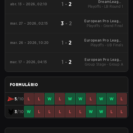
DreamLeague
1
-
2
abr. 13 - 2026, 02:10
Playoffs - LB Round 1
Western Europe
Closed Qualifier
European Pro League
3
-
2
mar. 27 - 2026, 02:15
Playoffs - Grand Final
Season 35 2026
European Pro League
1
-
2
mar. 26 - 2026, 10:20
Playoffs - UB Finals
Season 35 2026
European Pro League
1
-
2
mar. 17 - 2026, 04:15
Group Stage - Group A
Season 35 2026
FORMULÁRIO
5
/10
L
L
W
L
W
W
L
W
W
L
3
/10
W
L
L
L
L
L
W
W
L
L