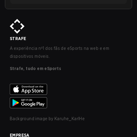
STRAFE
A experiência nº1 dos fãs de eSports na web e em
dispositivos móveis.
Strafe, tudo em eSports
Background image by
Karuhe_KarlHe
EMPRESA