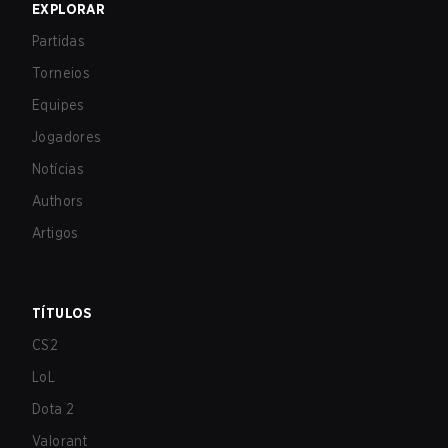
EXPLORAR
Partidas
Torneios
Equipes
Jogadores
Notícias
Authors
Artigos
TÍTULOS
CS2
LoL
Dota 2
Valorant