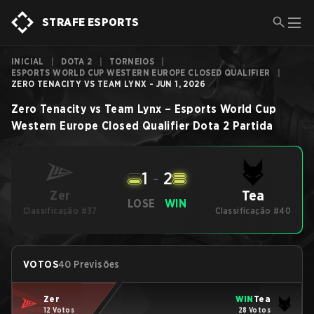
STRAFE ESPORTS
INICIAL
|
DOTA 2
|
TORNEIOS
|
ESPORTS WORLD CUP WESTERN EUROPE CLOSED QUALIFIER
|
ZERO TENACITY VS TEAM LYNX - JUN 1, 2026
Zero Tenacity
vs
Team Lynx
–
Esports World Cup
Western Europe Closed Qualifier
Dota 2
Partida
1
-
2
Tea
Zer
LOSE
WIN
Classificação #37
Classificação #40
VOTOS
40 Previsões
Zer
WIN
Tea
12 Votos
28 Votos