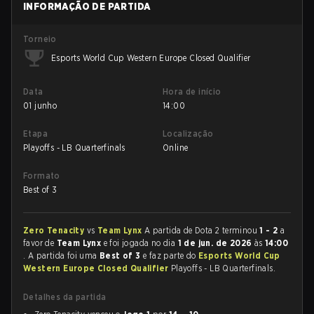
INFORMAÇÃO DE PARTIDA
Torneio
Esports World Cup Western Europe Closed Qualifier
Data
Hora de início
01 junho
14:00
Etapa
Localização
Playoffs - LB Quarterfinals
Online
Formato
Best of 3
Zero Tenacity
vs
Team Lynx
A partida de Dota 2 terminou
1 - 2
a
favor de
Team Lynx
e foi jogada no dia
1 de jun. de 2026
às
14:00
. A partida foi uma
Best of 3
e faz parte do
Esports World Cup
Western Europe Closed Qualifier
Playoffs - LB Quarterfinals.
Detalhes da partida