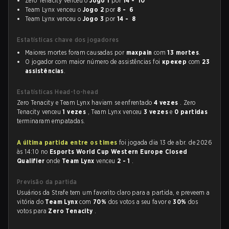
Zero Tenacity venceu o
Jogo 1
por
14 - 10
Team Lynx venceu o
Jogo 2
por
8 - 6
Team Lynx venceu o
Jogo 3
por
14 - 8
Estatísticas chave dos jogadores
Maiores mortes foram causadas por
maxpain
com
13 mortes
.
O jogador com maior número de assistências foi
крекер
com
23
assistências
.
Estatísticas Head-to-head
Zero Tenacity e Team Lynx haviam se enfrentado
4 vezes
. Zero
Tenacity venceu
1 vezes
, Team Lynx venceu
3 vezes
e
0 partidas
terminaram empatadas.
A última partida entre os times
foi jogada dia 13 de abr. de 2026
às 14:10 no
Esports World Cup Western Europe Closed
Qualifier
onde
Team Lynx
venceu
2 - 1
.
Previsão da partida
Usuários da Strafe tem um favorito claro para a partida, e preveem a
vitória do
Team Lynx
com
70%
dos votos a seu favor e
30%
dos
votos para
Zero Tenacity
.