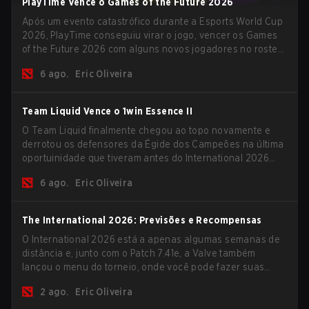
PlayTime Vence o Games of the Future 2026
Após um evento catastrófico durante a Esports World Cup
2026, PlayTime conseguiu virar o jogo, vencer os Games
of the Future 2026 com alguns novos jogadores no roster
e levar uma grande premiação para casa antes do início
6 ago.
Eric Oliveira
da nova temporada.
Team Liquid Vence o 1win Essence II
O Team Liquid finalmente chegou ao topo novamente e
derrotou os defensores da Égide dos Campeões na última
oportuinidade que tiveram antes do International 2026
começar e as equipes avançarem com tudo pra conquistar
6 ago.
Eric Oliveira
uma chance de glória eterna.
The International 2026: Previsões e Recompensas
O International 2026 está a apenas algumas semanas de
distância e, junto com o Patch 7.41e, a Valve também
lançou o menu do torneio, onde você pode fazer suas
previsões para a Fase de Grupos e conferir as
2 ago.
Eric Oliveira
recompensas deste ano.