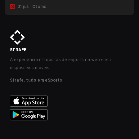
jogadores no ranking Imortal.
31 jul.
Otomo
STRAFE
A experiência nº1 dos fãs de eSports na web e em
dispositivos móveis.
Strafe, tudo em eSports