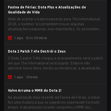
Faxina de Férias: Dota Plus e Atualizações de
Qualidade de Vida
Além de acertar o balanceamento para The International
2026, o Summer Scrub também trouxe algumas
atualizações pequenas, mas importantes. Os assinantes
do Dota Plus receberam uma nova tela de breakdown pós-
1 ago.
Eric Oliveira
jogo e agora todos os jogadores podem vincular teclas de
atalho para unidades não-herói separadamente.
Dota 2 Patch 7.41e Destrói o Zeus
O Dota 2 patch 7.41e chegou e provavelmente será o patch
em que The International será jogado. Embora não
adicione novos itens, heróis ou mecânicas, a atualização
mais recente ajuda bastante a resolver alguns dos
1 ago.
Otomo
maiores problemas do jogo.
Valve Arruma o MMR do Dota 2!
Na atualização mais recente da Faxina de Férias, a Valve
fez uma mudança que os jogadores esperavam há muito
tempo. A atualização recente comprimiu o MMR dos