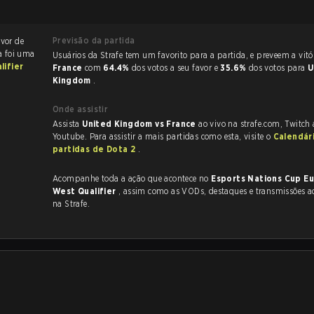
Previsão da partida
avor de
a foi uma
Usuários da Strafe tem um favorito para a partida, e p
lifier
France
com
64.4%
dos votos a seu favor e
35.6%
dos votos para
U
Kingdom
.
Onde assistir
Assista
United Kingdom vs France
ao vivo na strafe.com, Twitch
Youtube. Para assistir a mais partidas como esta, visite o
Calendár
partidas de Dota 2
.
Acompanhe toda a ação que acontece no
Esports Nations Cup E
West Qualifier
, assim como as VODs, destaques e transmissões ao vivo, tudo
na Strafe.