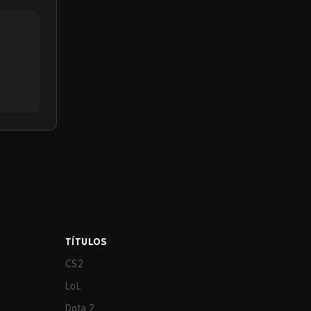
TÍTULOS
CS2
LoL
Dota 2