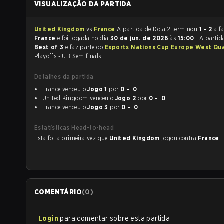
VISUALIZAÇÃO DA PARTIDA
United Kingdom
vs
France
A partida de Dota 2 terminou
1 - 2
a f
France
e foi jogada no dia
30 de jun. de 2026
às
15:00
. A partid
Best of 3
e faz parte do
Esports Nations Cup Europe West Qua
Playoffs - UB Semifinals.
Detalhes da partida
France venceu o
Jogo 1
por
0 - 0
United Kingdom venceu o
Jogo 2
por
0 - 0
France venceu o
Jogo 3
por
0 - 0
Estatísticas Head-to-head
Esta foi a primeira vez que
United Kingdom
jogou contra
France
.
COMENTÁRIO
(
0
)
Login
para comentar sobre esta partida