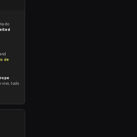
reveem a vitória do
nited
 and
io de
urope