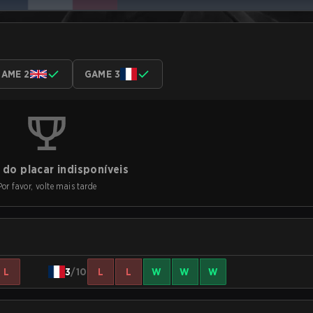
AME 2
GAME 3
do placar indisponíveis
Por favor, volte mais tarde
L
3
/10
L
L
W
W
W