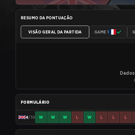
RESUMO DA PONTUAÇÃO
VISÃO GERAL DA PARTIDA
GAME 1
G
Dados 
FORMULÁRIO
4
/10
W
W
W
L
W
L
L
L