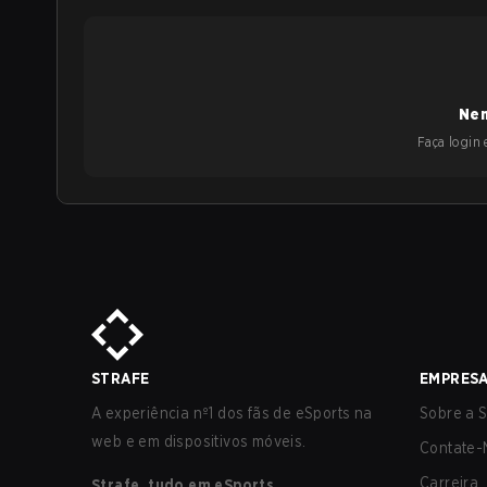
Nen
Faça login e
STRAFE
EMPRES
A experiência nº1 dos fãs de eSports na
Sobre a S
web e em dispositivos móveis.
Contate-
Carreira
Strafe, tudo em eSports