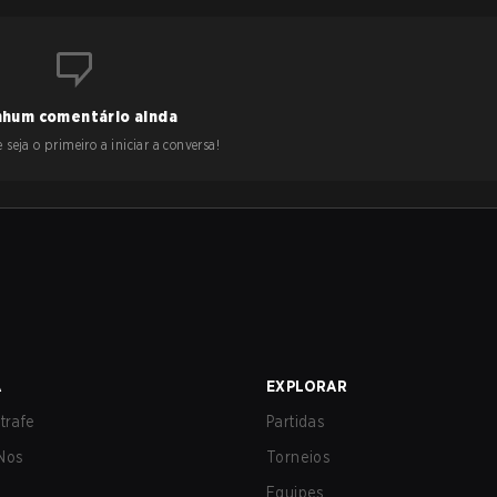
hum comentário ainda
 seja o primeiro a iniciar a conversa!
A
EXPLORAR
trafe
Partidas
Nos
Torneios
Equipes