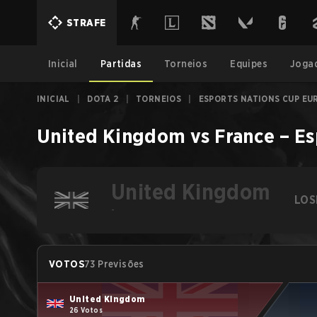
STRAFE
Inicial
Partidas
Torneios
Equipes
Joga
INICIAL
|
DOTA 2
|
TORNEIOS
|
ESPORTS NATIONS CUP EU
United Kingdom
vs
France
–
Es
United Kingdom
LOS
-
VOTOS
73 Previsões
United Kingdom
26 Votos