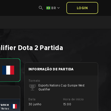
BR
LOGIN
ifier
Dota 2
Partida
INFORMAÇÃO DE PARTIDA
Torneio
Esports Nations Cup Europe West
Qualifier
Data
Hora de início
30 junho
15:00
rance
7 Votos