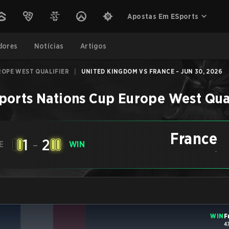
Apostas Em ESports
dores
Notícias
Artigos
ROPE WEST QUALIFIER
|
UNITED KINGDOM VS FRANCE - JUN 30, 2026
ports Nations Cup Europe West Qual
France
1
-
2
E
WIN
-
WIN
F
4