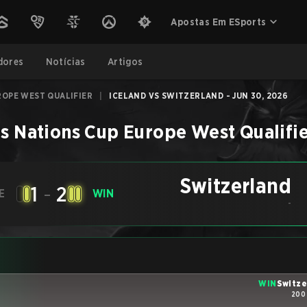
Apostas Em ESports
dores
Notícias
Artigos
ROPE WEST QUALIFIER
|
ICELAND VS SWITZERLAND - JUN 30, 2026
s Nations Cup Europe West Qualifi
Switzerland
1
-
2
E
WIN
-
WIN
Switze
200