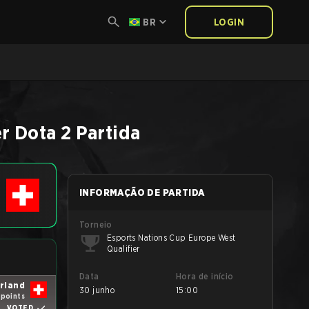
BR
LOGIN
er
Dota 2
Partida
INFORMAÇÃO DE PARTIDA
Torneio
Esports Nations Cup Europe West
Qualifier
Data
Hora de início
rland
30 junho
15:00
 points
VOTED