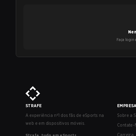
Nen
Faça login e
STRAFE
EMPRES
A experiência nº1 dos fãs de eSports na
Sobre a S
web e em dispositivos móveis.
Contate-
Carreira
Strafe, tudo em eSports