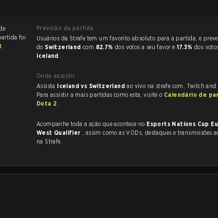
Previsão da partida
 de
partida foi
Usuários da Strafe tem um favorito absoluto para a partida, e preveem a vitória
t
do
Switzerland
com
82.7%
dos votos a seu favor e
17.3%
dos voto
Iceland
.
Onde assistir
Assista
Iceland vs Switzerland
ao vivo na strafe.com, Twitch and
Para assistir a mais partidas como esta, visite o
Calendário de pa
Dota 2
.
Acompanhe toda a ação que acontece no
Esports Nations Cup E
West Qualifier
, assim como as VODs, destaques e transmissões ao vivo, tudo
na Strafe.