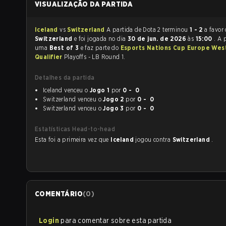
VISUALIZAÇÃO DA PARTIDA
Iceland
vs
Switzerland
A partida de Dota 2 terminou
1 - 2
a favor
Switzerland
e foi jogada no dia
30 de jun. de 2026
às
15:00
. A 
uma
Best of 3
e faz parte do
Esports Nations Cup Europe Wes
Qualifier
Playoffs - LB Round 1.
Detalhes da partida
Iceland venceu o
Jogo 1
por
0 - 0
Switzerland venceu o
Jogo 2
por
0 - 0
Switzerland venceu o
Jogo 3
por
0 - 0
Estatísticas Head-to-head
Esta foi a primeira vez que
Iceland
jogou contra
Switzerland
.
COMENTÁRIO
(
0
)
Login
para comentar sobre esta partida