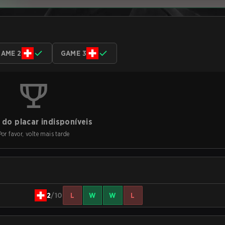
AME 2
GAME 3
do placar indisponíveis
Por favor, volte mais tarde
2
/10
L
W
W
L