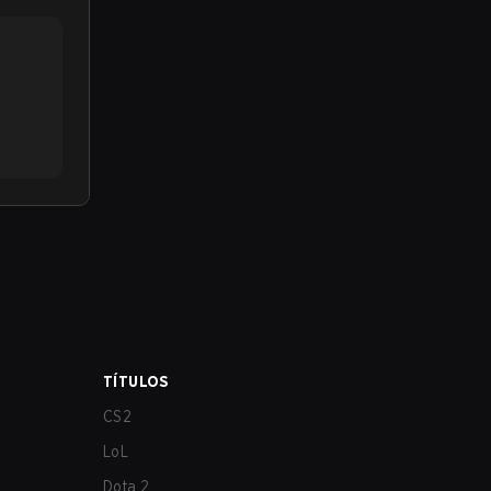
TÍTULOS
CS2
LoL
Dota 2