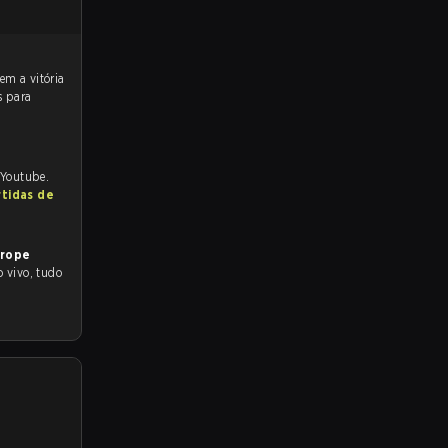
s para
 Youtube.
rtidas de
urope