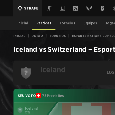
STRAFE
Inicial
Partidas
Torneios
Equipes
Joga
INICIAL
|
DOTA 2
|
TORNEIOS
|
ESPORTS NATIONS CUP EU
Iceland
vs
Switzerland
–
Esport
Iceland
LOS
-
SEU VOTO
75 Previsões
Iceland
17%