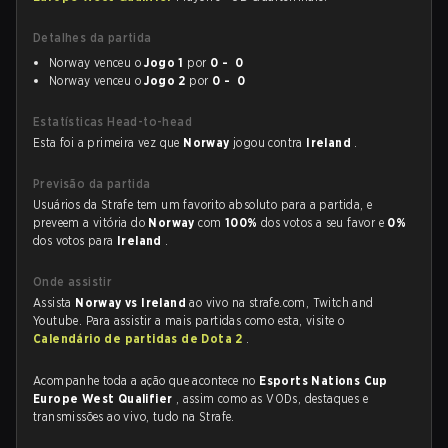
Detalhes da partida
Norway venceu o
Jogo 1
por
0 - 0
Norway venceu o
Jogo 2
por
0 - 0
Estatísticas Head-to-head
Esta foi a primeira vez que
Norway
jogou contra
Ireland
.
Previsão da partida
Usuários da Strafe tem um favorito absoluto para a partida, e
preveem a vitória do
Norway
com
100%
dos votos a seu favor e
0%
dos votos para
Ireland
.
Onde assistir
Assista
Norway vs Ireland
ao vivo na strafe.com, Twitch and
Youtube. Para assistir a mais partidas como esta, visite o
Calendário de partidas de Dota 2
.
Acompanhe toda a ação que acontece no
Esports Nations Cup
Europe West Qualifier
, assim como as VODs, destaques e
transmissões ao vivo, tudo na Strafe.