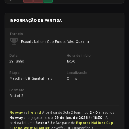
INFORMAÇÃO DE PARTIDA
Torneio
Esports Nations Cup Europe West Qualifier
Data
Hora de início
29 junho
18:30
Etapa
Localização
Playoffs - UB Quarterfinals
Online
Formato
Best of 3
Norway
vs
Ireland
A partida de Dota 2 terminou
2 - 0
a favor de
Norway
e foi jogada no dia
29 de jun. de 2026
às
18:30
. A
partida foi uma
Best of 3
e faz parte do
Esports Nations Cup
Europe West Qualifier
Playoffs - UB Quarterfinals.