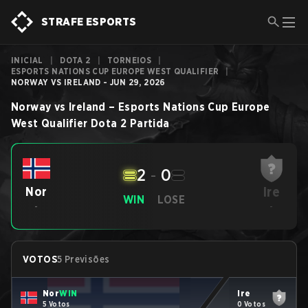
STRAFE ESPORTS
INICIAL
|
DOTA 2
|
TORNEIOS
|
ESPORTS NATIONS CUP EUROPE WEST QUALIFIER
|
NORWAY VS IRELAND - JUN 29, 2026
Norway
vs
Ireland
–
Esports Nations Cup Europe
West Qualifier
Dota 2
Partida
2
-
0
Ire
Nor
WIN
LOSE
-
-
VOTOS
5 Previsões
Nor
WIN
Ire
5 Votos
0 Votos