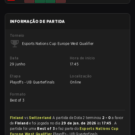
INFORMAÇÃO DE PARTIDA
Torneio
Esports Nations Cup Europe West Qualifier
Data
Hora de início
29 junho
17:45
Etapa
Localização
Playoffs - UB Quarterfinals
Online
Formato
Best of 3
Finland
vs
Switzerland
A partida de Dota 2 terminou
2 - 0
a favor
de
Finland
e foi jogada no dia
29 de jun. de 2026
às
17:45
. A
partida foi uma
Best of 3
e faz parte do
Esports Nations Cup
Europe West Qualifier
Playoffs - UB Quarterfinals.