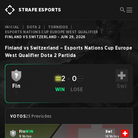
STRAFE ESPORTS
INICIAL
|
DOTA 2
|
TORNEIOS
|
ESPORTS NATIONS CUP EUROPE WEST QUALIFIER
|
FINLAND VS SWITZERLAND - JUN 29, 2026
Finland
vs
Switzerland
–
Esports Nations Cup Europe
West Qualifier
Dota 2
Partida
2
-
0
Swi
Fin
WIN
LOSE
-
-
VOTOS
23 Previsões
Fin
WIN
Swi
9 Votos
14 Votos