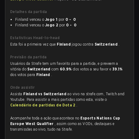
Detalhes da partida
Finland venceu o
Jogo 1
por
0 - 0
Finland venceu o
Jogo 2
por
0 - 0
Estatísticas Head-to-head
Esta foi a primeira vez que
Finland
jogou contra
Switzerland
.
Previsão da partida
Usuários da Strafe tem um favorito para a partida, e preveem a
vitória do
Switzerland
com
60.9%
dos votos a seu favor e
39.1%
dos votos para
Finland
.
Onde assistir
Assista
Finland vs Switzerland
ao vivo na strafe.com, Twitch and
Youtube. Para assistir a mais partidas como esta, visite o
Calendário de partidas de Dota 2
.
Acompanhe toda a ação que acontece no
Esports Nations Cup
Europe West Qualifier
, assim como as VODs, destaques e
transmissões ao vivo, tudo na Strafe.