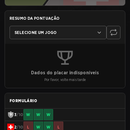
RESUMO DA PONTUAÇÃO
SELECIONE UM JOGO
Dados do placar indisponíveis
Por favor, volte mais tarde
FORMULÁRIO
3
/10
W
W
W
2
/10
L
W
W
L