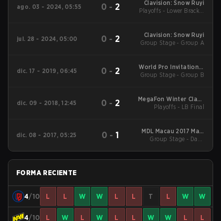
Clavision: Snow Ruyi
0
-
2
ago. 03 - 2024, 05:55
Playoffs - Lower Bracket
Quarterfinals
Clavision: Snow Ruyi
0
-
2
jul. 28 - 2024, 05:00
Group Stage - Group A
World Pro Invitational
0
-
2
dic. 17 - 2019, 06:45
Group Stage - Group B
Singapore Main Event
MegaFon Winter Clash
0
-
2
dic. 09 - 2018, 12:45
Playoffs - LB Final
Main Event
MDL Macau 2017 Main
0
-
1
dic. 08 - 2017, 05:25
Group Stage - Day 1
Event
Series 1
FORMA RECIENTE
4
/10
L
L
W
W
L
L
T
L
W
W
4
/10
L
W
L
W
L
L
W
W
L
L