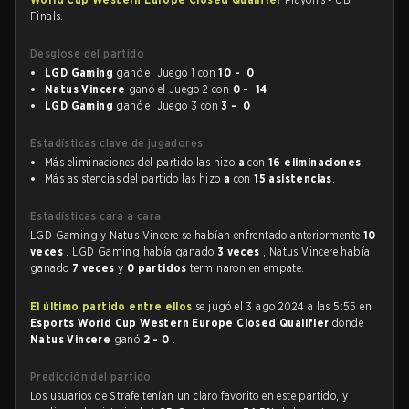
Finals.
Desglose del partido
LGD Gaming
ganó el Juego 1 con
10 - 0
Natus Vincere
ganó el Juego 2 con
0 - 14
LGD Gaming
ganó el Juego 3 con
3 - 0
Estadísticas clave de jugadores
Más eliminaciones del partido las hizo
a
con
16 eliminaciones
.
Más asistencias del partido las hizo
a
con
15 asistencias
.
Estadísticas cara a cara
LGD Gaming y Natus Vincere se habían enfrentado anteriormente
10
veces
. LGD Gaming había ganado
3 veces
, Natus Vincere había
ganado
7 veces
y
0 partidos
terminaron en empate.
El último partido entre ellos
se jugó el 3 ago 2024 a las 5:55 en
Esports World Cup Western Europe Closed Qualifier
donde
Natus Vincere
ganó
2 - 0
.
Predicción del partido
Los usuarios de Strafe tenían un claro favorito en este partido, y