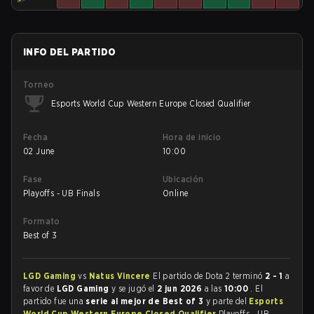
INFO DEL PARTIDO
Torneo
Esports World Cup Western Europe Closed Qualifier
Fecha
Hora de inicio
02 June
10:00
Fase
Ubicación
Playoffs - UB Finals
Online
Formato
Best of 3
LGD Gaming
vs
Natus Vincere
El partido de Dota 2 terminó
2 - 1
a
favor de
LGD Gaming
y se jugó el
2 jun 2026
a las
10:00
. El
partido fue una
serie al mejor de Best of 3
y parte del
Esports
World Cup Western Europe Closed Qualifier
Playoffs - UB