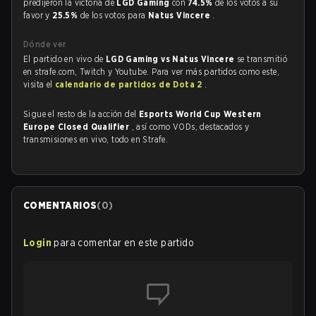
predijeron la victoria de
LGD Gaming
con
74.5%
de los votos a su
favor y
25.5%
de los votos para
Natus Vincere
.
Dónde ver
El partido en vivo de
LGD Gaming vs Natus Vincere
se transmitió
en strafe.com, Twitch y Youtube. Para ver más partidos como este,
visita el
calendario de partidos de Dota 2
.
Sigue el resto de la acción del
Esports World Cup Western
Europe Closed Qualifier
, así como VODs, destacados y
transmisiones en vivo, todo en Strafe.
COMENTARIOS
(
0
)
Login
para comentar en este partido