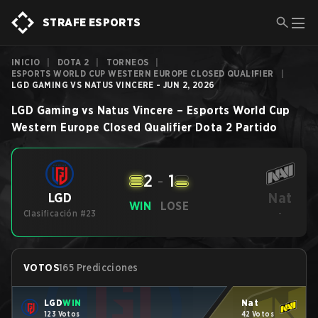
STRAFE ESPORTS
INICIO
|
DOTA 2
|
TORNEOS
|
ESPORTS WORLD CUP WESTERN EUROPE CLOSED QUALIFIER
|
LGD GAMING VS NATUS VINCERE - JUN 2, 2026
LGD Gaming
vs
Natus Vincere
–
Esports World Cup
Western Europe Closed Qualifier
Dota 2
Partido
2
-
1
Nat
LGD
WIN
LOSE
Clasificación #23
-
VOTOS
165 Predicciones
LGD
WIN
Nat
123 Votos
42 Votos