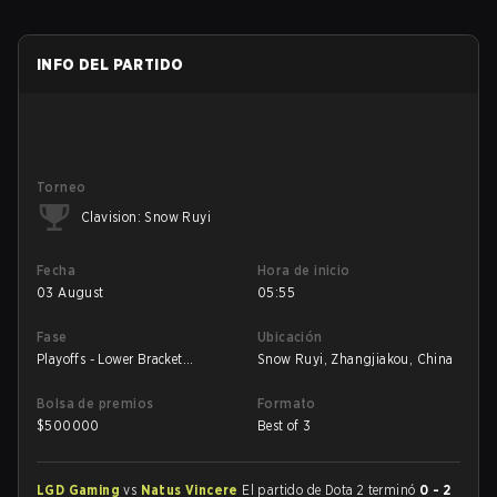
INFO DEL PARTIDO
Torneo
Clavision: Snow Ruyi
Fecha
Hora de inicio
03 August
05:55
Fase
Ubicación
Playoffs - Lower Bracket
Snow Ruyi, Zhangjiakou, China
Quarterfinals
Bolsa de premios
Formato
$
500000
Best of 3
LGD Gaming
vs
Natus Vincere
El partido de Dota 2 terminó
0 - 2