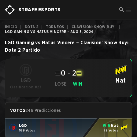
STRAFE ESPORTS
INICIO
|
DOTA 2
|
TORNEOS
|
CLAVISION: SNOW RUYI
|
LGD GAMING VS NATUS VINCERE - AUG 3, 2024
LGD Gaming
vs
Natus Vincere
–
Clavision: Snow Ruyi
Dota 2
Partido
0
-
2
Nat
LGD
LOSE
WIN
Clasificación #23
-
VOTOS
248 Predicciones
LGD
WIN
Nat
169 Votos
79 Votos