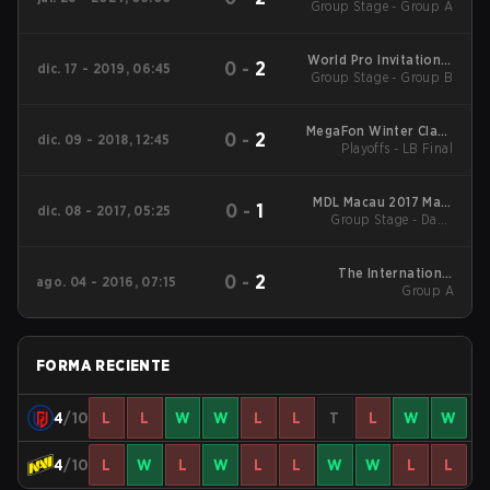
Group Stage - Group A
World Pro Invitational
0
-
2
dic. 17 - 2019, 06:45
Group Stage - Group B
Singapore Main Event
MegaFon Winter Clash
0
-
2
dic. 09 - 2018, 12:45
Playoffs - LB Final
Main Event
MDL Macau 2017 Main
0
-
1
dic. 08 - 2017, 05:25
Group Stage - Day 1
Event
Series 1
The International
0
-
2
ago. 04 - 2016, 07:15
2016 Group Stage:
Group A
Round Robin
FORMA RECIENTE
4
/10
L
L
W
W
L
L
T
L
W
W
4
/10
L
W
L
W
L
L
W
W
L
L