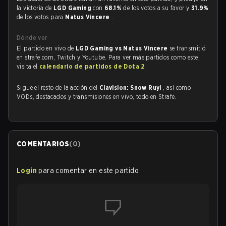
la victoria de
LGD Gaming
con
68.1%
de los votos a su favor y
31.9%
de los votos para
Natus Vincere
.
Dónde ver
El partido en vivo de
LGD Gaming vs Natus Vincere
se transmitió
en strafe.com, Twitch y Youtube. Para ver más partidos como este,
visita el
calendario de partidos de Dota 2
.
Sigue el resto de la acción del
Clavision: Snow Ruyi
, así como
VODs, destacados y transmisiones en vivo, todo en Strafe.
COMENTARIOS
(
0
)
Login
para comentar en este partido