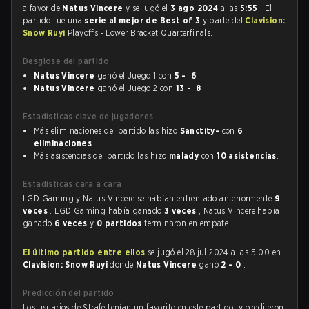
a favor de
Natus Vincere
y se jugó el
3 ago 2024
a las
5:55
. El
partido fue una
serie al mejor de Best of 3
y parte del
Clavision:
Snow Ruyi
Playoffs - Lower Bracket Quarterfinals.
Desglose del partido
Natus Vincere
ganó el Juego 1 con
5 - 6
Natus Vincere
ganó el Juego 2 con
13 - 8
Estadísticas clave de jugadores
Más eliminaciones del partido las hizo
Sanctity-
con
6
eliminaciones
.
Más asistencias del partido las hizo
malady
con
10 asistencias
.
Estadísticas cara a cara
LGD Gaming y Natus Vincere se habían enfrentado anteriormente
9
veces
. LGD Gaming había ganado
3 veces
, Natus Vincere había
ganado
6 veces
y
0 partidos
terminaron en empate.
El último partido entre ellos
se jugó el 28 jul 2024 a las 5:00 en
Clavision: Snow Ruyi
donde
Natus Vincere
ganó
2 - 0
.
Predicción del partido
Los usuarios de Strafe tenían un favorito en este partido, y predijeron