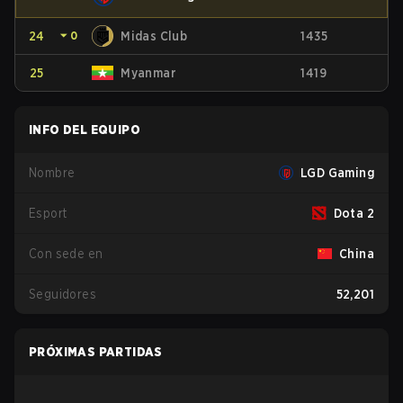
24
⏷
0
Midas Club
1435
25
Myanmar
1419
INFO DEL EQUIPO
Nombre
LGD Gaming
Esport
Dota 2
Con sede en
China
Seguidores
52,201
PRÓXIMAS PARTIDAS