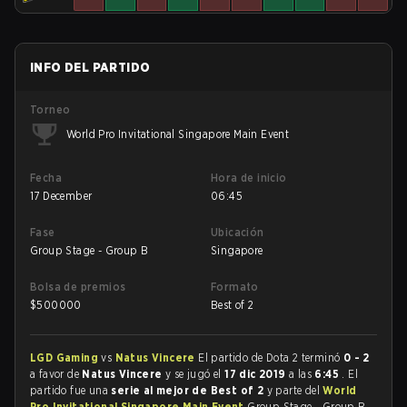
INFO DEL PARTIDO
Torneo
World Pro Invitational Singapore Main Event
Fecha
Hora de inicio
17 December
06:45
Fase
Ubicación
Group Stage - Group B
Singapore
Bolsa de premios
Formato
$
500000
Best of 2
LGD Gaming
vs
Natus Vincere
El partido de Dota 2 terminó
0 - 2
a favor de
Natus Vincere
y se jugó el
17 dic 2019
a las
6:45
. El
partido fue una
serie al mejor de Best of 2
y parte del
World
Pro Invitational Singapore Main Event
Group Stage - Group B.