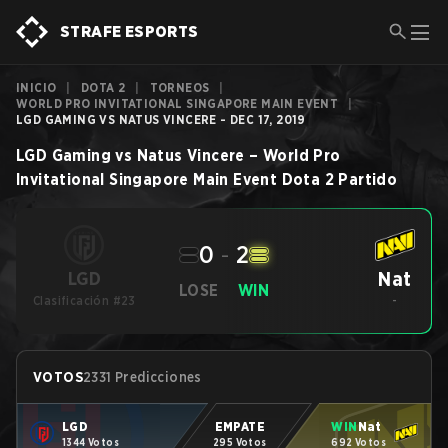
STRAFE ESPORTS
INICIO
|
DOTA 2
|
TORNEOS
|
WORLD PRO INVITATIONAL SINGAPORE MAIN EVENT
|
LGD GAMING VS NATUS VINCERE - DEC 17, 2019
LGD Gaming
vs
Natus Vincere
–
World Pro
Invitational Singapore Main Event
Dota 2
Partido
0
-
2
Nat
LGD
LOSE
WIN
Clasificación #23
-
VOTOS
2331 Predicciones
LGD
EMPATE
WIN
Nat
1344 Votos
295 Votos
692 Votos