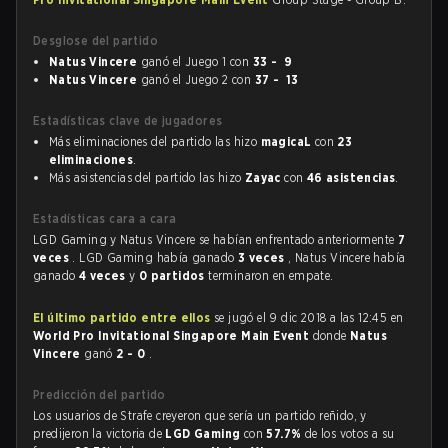
Desglose del partido
Natus Vincere
ganó el Juego 1 con
33 - 9
Natus Vincere
ganó el Juego 2 con
37 - 13
Estadísticas clave de jugadores
Más eliminaciones del partido las hizo
magicaL
con
23
eliminaciones
.
Más asistencias del partido las hizo
Zayac
con
46 asistencias
.
Estadísticas cara a cara
LGD Gaming y Natus Vincere se habían enfrentado anteriormente
7
veces
. LGD Gaming había ganado
3 veces
, Natus Vincere había
ganado
4 veces
y
0 partidos
terminaron en empate.
El último partido entre ellos
se jugó el 9 dic 2018 a las 12:45 en
World Pro Invitational Singapore Main Event
donde
Natus
Vincere
ganó
2 - 0
.
Predicción del partido
Los usuarios de Strafe creyeron que sería un partido reñido, y
predijeron la victoria de
LGD Gaming
con
57.7%
de los votos a su