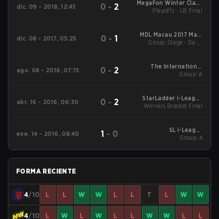
MegaFon Winter Clash
0
-
2
dic. 09 - 2018, 12:45
Playoffs - LB Final
Main Event
MDL Macau 2017 Main
0
-
1
dic. 08 - 2017, 05:25
Group Stage - Day 1
Event
Series 1
The International
0
-
2
ago. 04 - 2016, 07:15
2016 Group Stage:
Group A
Round Robin
StarLadder i-League
0
-
2
abr. 16 - 2016, 06:30
Winners Bracket Final
Invitational 2016
Double Elimination
Bracket
SL i-League
1
-
0
ene. 14 - 2016, 08:40
StarSeries S13 Finals
Group A
Group Stage: Round-
robin
FORMA RECIENTE
4
/10
L
L
W
W
L
L
T
L
W
W
4
/10
L
W
L
W
L
L
W
W
L
L