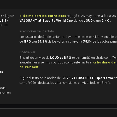
 se jugó el
El último partido entre ellos
se jugó el 28 may 2026 a las 0:08
 of 5
y
VALORANT at Esports World Cup
donde
LOUD
ganó
2 - 0
.
e 2 LB
Predicción del partido
Los usuarios de Strafe tenían un favorito en este partido, y predijeron la victoria
de
NRG
con
61.9%
de los votos a su favor y
38.1%
de los votos par
Dónde ver
El partido en vivo de
LOUD vs NRG
se transmitió en strafe.com, Tw
Youtube. Para ver más partidos como este, visita el
calendario de
de Valorant
.
es
.
Sigue el resto de la acción del
2026 VALORANT at Esports Worl
como VODs, destacados y transmisiones en vivo, todo en Strafe.
abía
aron en