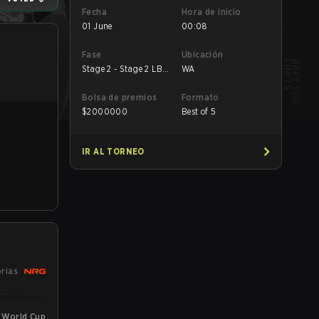
Fecha
Hora de inicio
01 June
00:08
Fase
Ubicación
Stage 2 - Stage 2 LB
WA
Final
Bolsa de premios
Formato
$
2000000
Best of 5
IR AL TORNEO
orias
 World Cup