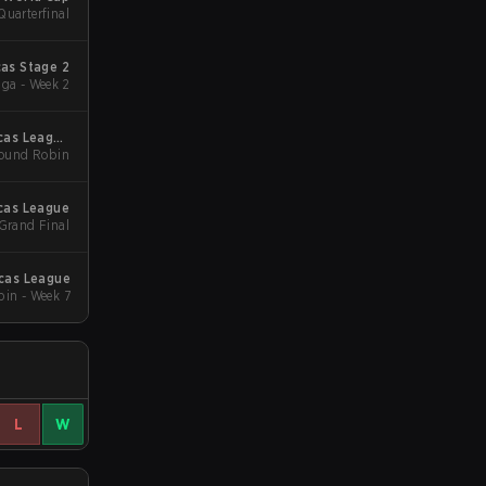
Quarterfinal
as Stage 2
ga - Week 2
cas League
ound Robin
- Stage 1
cas League
 Grand Final
cas League
in - Week 7
L
W