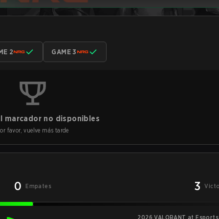
ME 2
GAME 3
l marcador no disponibles
or favor, vuelve más tarde
0
3
Empates
Vict
2026 VALORANT at Esports