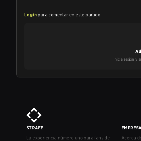
Login
para comentar en este partido
Aú
¡Inicia sesión y
STRAFE
EMPRES
La experiencia número uno para fans de
Acerca de