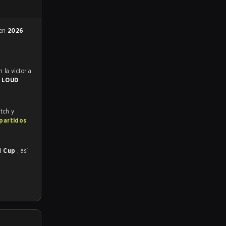
 en
2026
a
LOUD
.
itch y
 partidos
d Cup
, así