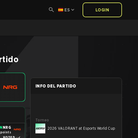
ES
LOGIN
rtido
INFO DEL PARTIDO
Torneo
IN
NRG
2026 VALORANT at Esports World Cup
 points
VOTED