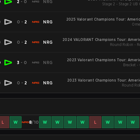
D
2
-
0
NRG
Stage 2 - Stage 2 UB 
2025 Valorant Champions Tour: Americ
D
0
-
2
NRG
Ome
2024 VALORANT Champions Tour: Ameri
D
0
-
2
NRG
Round Robin - R
2023 Valorant Champions Tour: Ameri
D
3
-
0
NRG
Bracket -
2023 Valorant Champions Tour: Ameri
D
0
-
2
NRG
Round Rob
L
W
8
/10
W
W
W
W
L
W
W
W