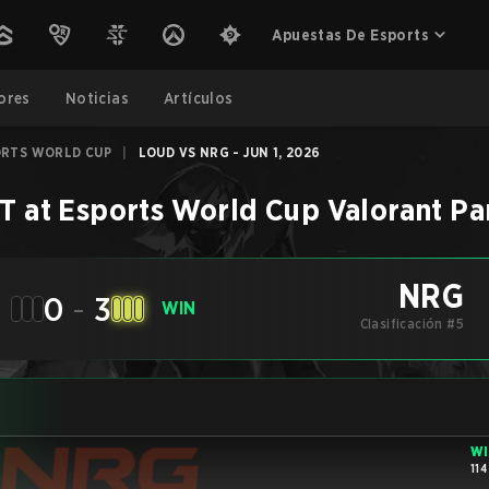
Apuestas De Esports
ores
Noticias
Artículos
ORTS WORLD CUP
|
LOUD VS NRG - JUN 1, 2026
 at Esports World Cup
Valorant
Pa
NRG
0
-
3
WIN
Clasificación #5
W
114