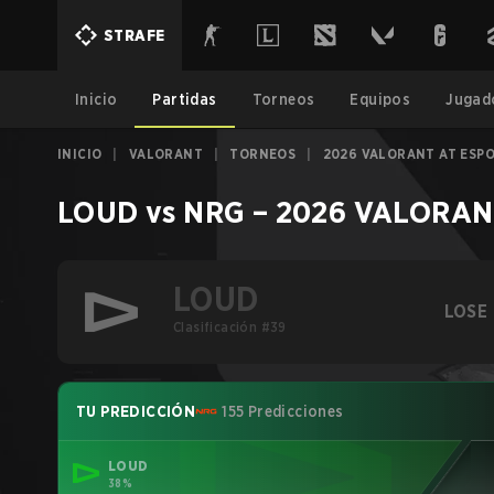
STRAFE
Inicio
Partidas
Torneos
Equipos
Jugad
INICIO
|
VALORANT
|
TORNEOS
|
2026 VALORANT AT ESP
LOUD
vs
NRG
–
2026 VALORANT
LOUD
LOSE
Clasificación #39
TU PREDICCIÓN
155 Predicciones
LOUD
38%