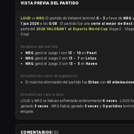
VISTA PREVIA DEL PARTIDO
LOUD
vs
NRG
El partido de Valorant terminó
0 - 3
a favor de
NRG
y
1 jun 2026
a las
0:08
. El partido fue una
serie al mejor de Best
parte del
2026 VALORANT at Esports World Cup
Stage 2 - Stag
Final.
Desglose del partido
NRG
ganó el Juego 1 con
13 - 10
en
Pearl
NRG
ganó el Juego 2 con
13 - 7
en
Lotus
NRG
ganó el Juego 3 con
13 - 5
en
Haven
Estadísticas clave de jugadores
El máximo eliminador del partido fue
Ethan
con
43 eliminacion
Estadísticas cara a cara
LOUD y NRG se habían enfrentado anteriormente
6 veces
. LOUD h
ganado
3 veces
, NRG había ganado
3 veces
y
0 partidos
termin
empate.
COMENTARIOS
(
0
)