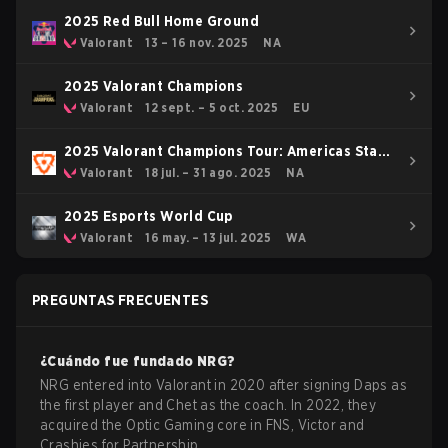
2025 Red Bull Home Ground
Valorant
13 – 16 nov. 2025
NA
2025 Valorant Champions
Valorant
12 sept. – 5 oct. 2025
EU
2025 Valorant Champions Tour: Americas Stage
2
Valorant
18 jul. – 31 ago. 2025
NA
2025 Esports World Cup
Valorant
16 may. – 13 jul. 2025
WA
PREGUNTAS FRECUENTES
¿Cuándo fue fundado
NRG
?
NRG entered into Valorant in 2020 after signing Daps as
the first player and Chet as the coach. In 2022, they
acquired the Optic Gaming core in FNS, Victor and
Crashies for Partnership.