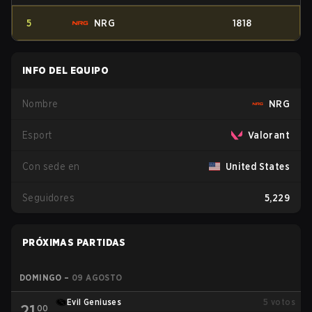
5
NRG
1818
INFO DEL EQUIPO
Nombre
NRG
Esport
Valorant
Con sede en
United States
Seguidores
5,229
PRÓXIMAS PARTIDAS
DOMINGO
–
09 AGOSTO
Evil Geniuses
5
votos
21
00