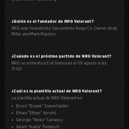
¿Quién es el fundador de
NRG
Valorant
?
NRG was founded by Sacramento Kings Co-Owner Andy
Miller and Mark Mastrov
¿Cuándo es el próximo partido de
NRG
Valorant
?
NRG se enfrenta a Evil Geniuses el 09 agosto a las
21:00.
¿Cuál es la plantilla actual de
NRG
Valorant
?
La plantilla actual de
NRG
Valorant
es:
Brock
"
Brawk
"
Somerhalder
Ethan
"
Ethan
"
Arnold
Georgio
"
Keiko
"
Sanassy
Adam
"
mada
"
Pampuch