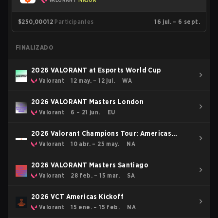
VALORANT
MAJOR
$250,000
12
Participantes
16 jul. – 6 sept.
FINALIZADO
2026 VALORANT at Esports World Cup
Valorant
12 may. – 12 jul.
WA
2026 VALORANT Masters London
Valorant
6 – 21 jun.
EU
2026 Valorant Champions Tour: Americas
Stage 1
Valorant
10 abr. – 25 may.
NA
2026 VALORANT Masters Santiago
Valorant
28 feb. – 15 mar.
SA
2026 VCT Americas Kickoff
Valorant
15 ene. – 15 feb.
NA