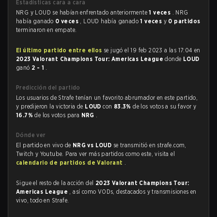
Estadísticas cara a cara
NRG y LOUD se habían enfrentado anteriormente
1 veces
. NRG
había ganado
0 veces
, LOUD había ganado
1 veces
y
0 partidos
terminaron en empate.
El último partido entre ellos
se jugó el 19 feb 2023 a las 17:04 en
2023 Valorant Champions Tour: Americas League
donde
LOUD
ganó
2 - 1
.
Predicción del partido
Los usuarios de Strafe tenían un favorito abrumador en este partido,
y predijeron la victoria de
LOUD
con
83.3%
de los votos a su favor y
16.7%
de los votos para
NRG
.
Dónde ver
El partido en vivo de
NRG vs LOUD
se transmitió en strafe.com,
Twitch y Youtube. Para ver más partidos como este, visita el
calendario de partidos de Valorant
.
Sigue el resto de la acción del
2023 Valorant Champions Tour:
Americas League
, así como VODs, destacados y transmisiones en
vivo, todo en Strafe.