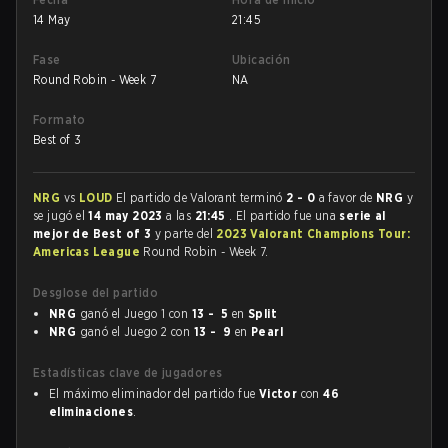
14 May
21:45
Fase
Ubicación
Round Robin - Week 7
NA
Formato
Best of 3
NRG
vs
LOUD
El partido de Valorant terminó
2 - 0
a favor de
NRG
y
se jugó el
14 may 2023
a las
21:45
. El partido fue una
serie al
mejor de Best of 3
y parte del
2023 Valorant Champions Tour:
Americas League
Round Robin - Week 7.
Desglose del partido
NRG
ganó el Juego 1 con
13 - 5
en
Split
NRG
ganó el Juego 2 con
13 - 9
en
Pearl
Estadísticas clave de jugadores
El máximo eliminador del partido fue
Victor
con
46
eliminaciones
.