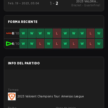
2023 VALORANT
1
-
2
feb. 19 - 2023, 05:04
Bracket - Quarterfinal
Champions Tour:
LOCK//IN São Paulo
FORMA RECIENTE
8
/10
W
W
W
W
L
W
W
W
L
W
6
/10
W
W
L
W
L
W
L
W
L
W
INFO DEL PARTIDO
Torneo
2023 Valorant Champions Tour: Americas League
Fecha
Hora de inicio