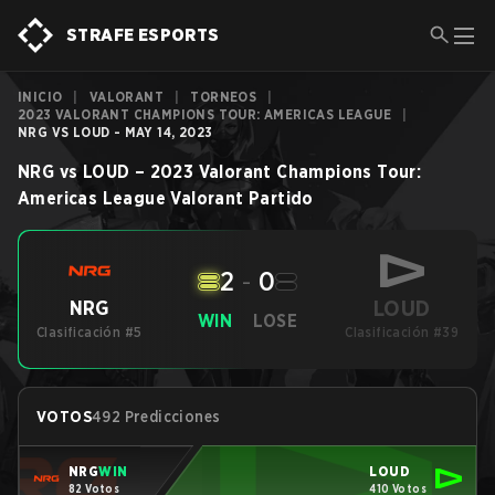
STRAFE ESPORTS
INICIO
|
VALORANT
|
TORNEOS
|
2023 VALORANT CHAMPIONS TOUR: AMERICAS LEAGUE
|
NRG VS LOUD - MAY 14, 2023
NRG
vs
LOUD
–
2023 Valorant Champions Tour:
Americas League
Valorant
Partido
2
-
0
LOUD
NRG
WIN
LOSE
Clasificación #5
Clasificación #39
VOTOS
492 Predicciones
NRG
WIN
LOUD
82 Votos
410 Votos