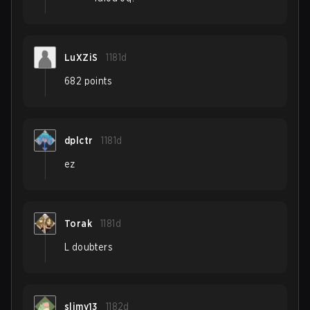
LuXZiS
1181d
682 points
dplctr
1181d
ez
Torak
1181d
L doubters
slimy13
1182d