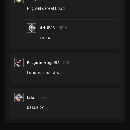
Nrg will defeat Loud
4NUB1S
1181d
confia
Ersgutervogel95
1181d
London should win
lala
1182d
passeio?