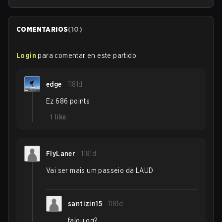
COMENTARIOS
(
10
)
Login
para comentar en este partido
edge
1181d
Ez 686 points
1
like
FlyLaner
1181d
Vai ser mais um passeio da LAUD
santizin15
1181d
falou oq?