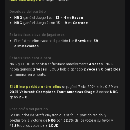
Desglose del partido
NRG
ganó el Juego 1 con
13 - 4
en
Haven
NRG
ganó el Juego 2 con
13 - 9
en
Corrode
Estadísticas clave de jugadores
El máximo eliminador del partido fue
Brawk
con
39
eliminaciones
.
Estadísticas cara a cara
NRG y LOUD se habían enfrentado anteriormente
4 veces
. NRG
había ganado
2 veces
, LOUD había ganado
2 veces
y
0 partidos
terminaron en empate.
El último partido entre ellos
se jugó el 7 abr 2024 a las 0:59 en
2025 Valorant Champions Tour: Americas Stage 2
donde
NRG
ganó
2 - 0
.
Predicción del partido
Los usuarios de Strafe creyeron que sería un partido reñido, y
predijeron la victoria de
NRG
con
52.7%
de los votos a su favor y
47.3%
de los votos para
LOUD
.