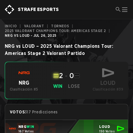
STRAFE ESPORTS
INICIO
|
VALORANT
|
TORNEOS
|
2025 VALORANT CHAMPIONS TOUR: AMERICAS STAGE 2
|
NRG VS LOUD - JUL 26, 2025
NRG
vs
LOUD
–
2025 Valorant Champions Tour:
Americas Stage 2
Valorant
Partido
2
-
0
LOUD
NRG
WIN
LOSE
Clasificación #5
Clasificación #39
VOTOS
317 Predicciones
NRG
WIN
LOUD
167 Votos
150 Votos