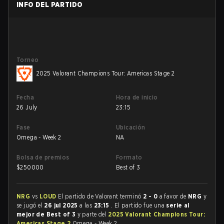
INFO DEL PARTIDO
Torneo
2025 Valorant Champions Tour: Americas Stage 2
Fecha
Hora de inicio
26 July
23:15
Fase
Ubicación
Omega - Week 2
NA
Bolsa de premios
Formato
$
250000
Best of 3
NRG
vs
LOUD
El partido de Valorant terminó
2 - 0
a favor de
NRG
y
se jugó el
26 jul 2025
a las
23:15
. El partido fue una
serie al
mejor de Best of 3
y parte del
2025 Valorant Champions Tour:
Americas Stage 2
Omega - Week 2.