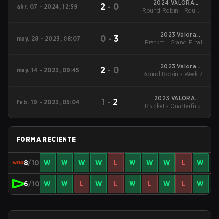
2024 VALORANT
2
-
0
abr. 07 - 2024, 12:59
Round Robin - Round
Champions Tour:
Americas League -
Robin
Stage 1
2023 Valorant
0
-
3
may. 28 - 2023, 08:07
Bracket - Grand Final
Champions Tour:
Americas League
2023 Valorant
2
-
0
may. 14 - 2023, 09:45
Round Robin - Week 7
Champions Tour:
Americas League
2023 VALORANT
1
-
2
feb. 19 - 2023, 05:04
Bracket - Quarterfinal
Champions Tour:
LOCK//IN São Paulo
FORMA RECIENTE
8
/10
W
W
W
W
L
W
W
W
L
W
6
/10
W
W
L
W
L
W
L
W
L
W