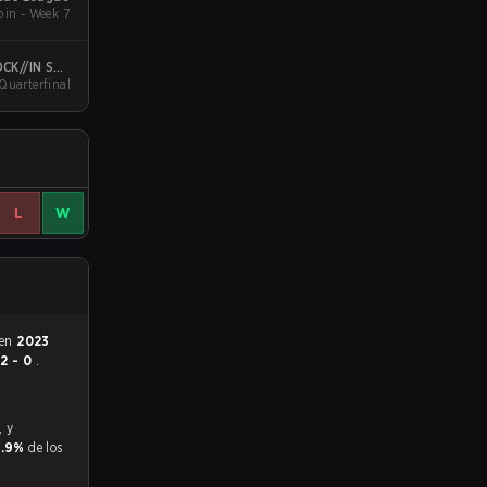
in - Week 7
CK//IN São
 Quarterfinal
Paulo
L
W
 en
2023
ó
2 - 0
.
8.9%
de los