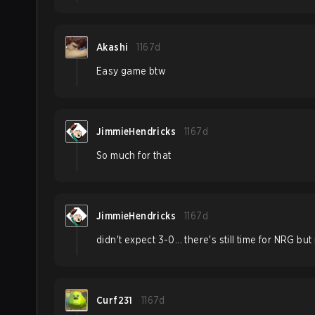
Akashi
1167d
Easy game btw
JimmieHendricks
1167d
So much for that
JimmieHendricks
1167d
didn't expect 3-0... there's still time for NRG bu
Curf231
1167d