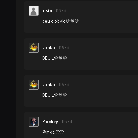
kisin
1167d
deu o obvio💚💚💚
soako
1167d
DEU L💚💚💚
soako
1167d
DEU L💚💚💚
Monkey
1167d
@moe ????