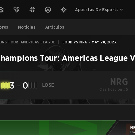
Apuestas De Esports
ores
Noticias
Artículos
ONS TOUR: AMERICAS LEAGUE
|
LOUD VS NRG - MAY 28, 2023
Champions Tour: Americas League
V
NRG
3
-
0
LOSE
Clasificación #5
N
16