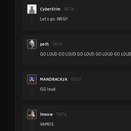
CyberStim
1167d
Let’s go, NRG!!
peth
1167d
GO LOUD GO LOUD GO LOUD GO LOUD GO LOU
MANDRACKzk
1167d
GG loud
lmeow
1167d
VAMOS