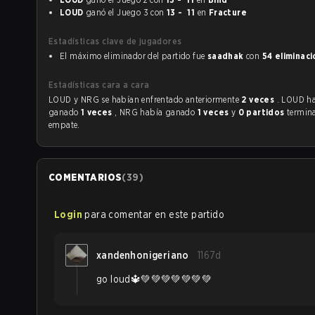
LOUD
ganó el Juego 3 con
13 - 11
en
Fracture
Estadísticas clave de jugadores
El máximo eliminador del partido fue
saadhak
con
54 eliminac
Estadísticas cara a cara
LOUD y NRG se habían enfrentado anteriormente
2 veces
. LOUD h
ganado
1 veces
, NRG había ganado
1 veces
y
0 partidos
termin
empate.
COMENTARIOS
(
39
)
Login
para comentar en este partido
xandenhonigeriano
1167d
go loud🔱💚💚💚💚💚💚💚