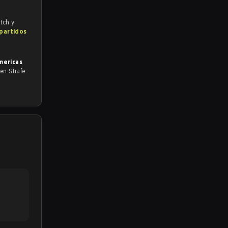
itch y
 partidos
mericas
o en Strafe.