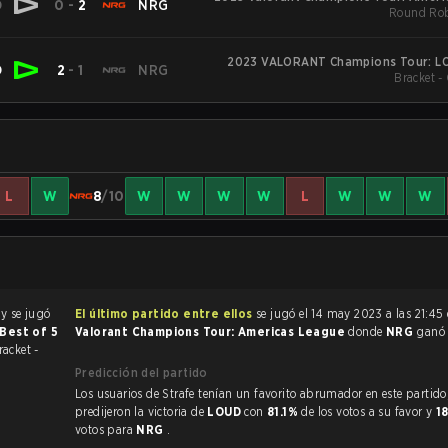
D
0
-
2
NRG
Round Rob
2023 VALORANT Champions Tour: LO
D
2
-
1
NRG
Bracket -
L
W
8
/10
W
W
W
W
L
W
W
W
D
y se jugó
El último partido entre ellos
se jugó el 14 may 2023 a las 21:45
 Best of 5
Valorant Champions Tour: Americas League
donde
NRG
gan
racket -
Predicción del partido
Los usuarios de Strafe tenían un favorito abrumador en este partido, y
predijeron la victoria de
LOUD
con
81.1%
de los votos a su favor y
1
votos para
NRG
.