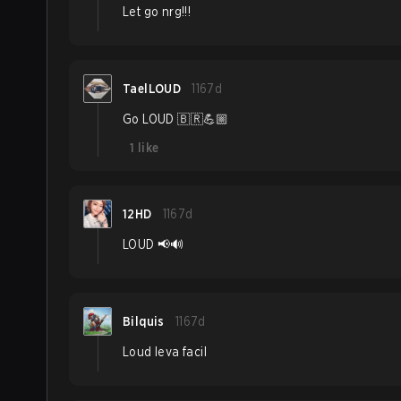
Let go nrg!!!
TaelLOUD
1167d
Go LOUD 🇧🇷💪🏼
1
like
12HD
1167d
LOUD 📢🔊
Bilquis
1167d
Loud leva facil