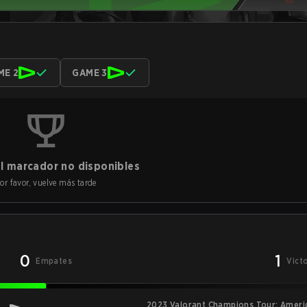
ME 2
GAME 3
l marcador no disponibles
or favor, vuelve más tarde
0
1
Empates
Vict
2023 Valorant Champions Tour: Ameri