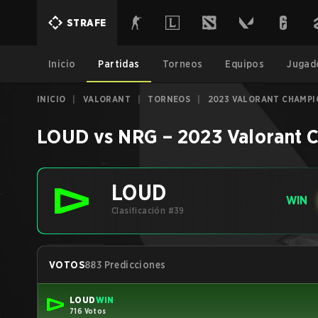
STRAFE
Inicio
Partidas
Torneos
Equipos
Jugad
INICIO
|
VALORANT
|
TORNEOS
|
2023 VALORANT CHAMPI
LOUD
vs
NRG
–
2023 Valorant 
LOUD
WIN
Clasificación #39
VOTOS
883 Predicciones
LOUD
WIN
716 Votos