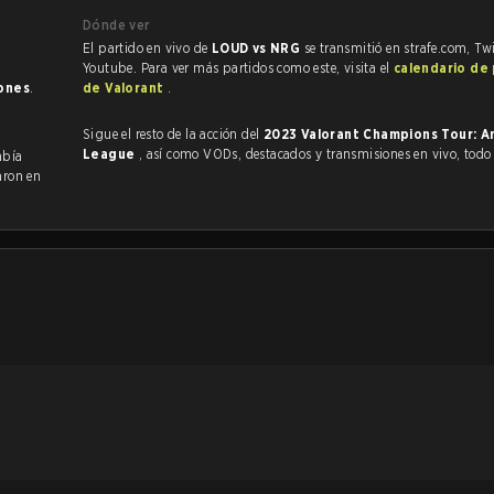
Dónde ver
El partido en vivo de
LOUD vs NRG
se transmitió en strafe.com, Tw
Youtube. Para ver más partidos como este, visita el
calendario de
iones
.
de Valorant
.
Sigue el resto de la acción del
2023 Valorant Champions Tour: A
League
, así como VODs, destacados y transmisiones en vivo, tod
abía
aron en