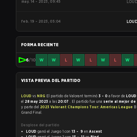
may. 14 - 2023, 09:45
LOU
feb. 19 - 2023, 05:04
LOU
FORMA RECIENTE
6
/10
W
W
L
W
L
W
L
W
VISTA PREVIA DEL PARTIDO
LOUD
vs
NRG
El partido de Valorant terminó
3 - 0
a favor de
LOU
el
28 may 2023
a las
20:07
. El partido fue una
serie al mejor de
y parte del
2023 Valorant Champions Tour: Americas League
B
Grand Final.
Desglose del partido
LOUD
ganó el Juego 1 con
13 - 9
en
Ascent
LOUD
ganó el Juego 2 con
13 - 11
en
Bind