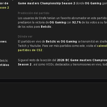
jor de
Game masters Championship Season 2
donde
OG Gaming
ga
ason 2
Predicción del partido
Los usuarios de Strafe tenían un favorito abrumador en este partido, y
predijeron la victoria de
OG Gaming
con
92.7%
de los votos a su f
de los votos para
Betclic
.
Dónde ver
iones
.
El partido en vivo de
Betclic vs OG Gaming
se transmitió en straf
Twitch y Youtube. Para ver más partidos como este, visita el
calend
partidos de CS2
.
Sigue el resto de la acción del
2026 BC Game masters Champion
 Betclic
Season 2
, así como VODs, destacados y transmisiones en vivo, t
rtidos