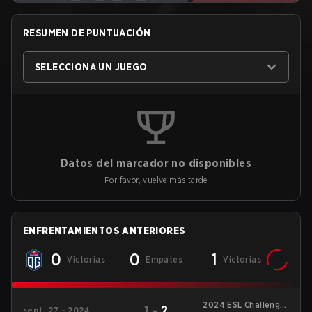
RESUMEN DE PUNTUACIÓN
SELECCIONA UN JUEGO
Datos del marcador no disponibles
Por favor, vuelve más tarde
ENFRENTAMIENTOS ANTERIORES
0
0
1
Victorias
Empates
Victorias
2024 ESL Challenger
1
-
2
sept. 27 - 2024,