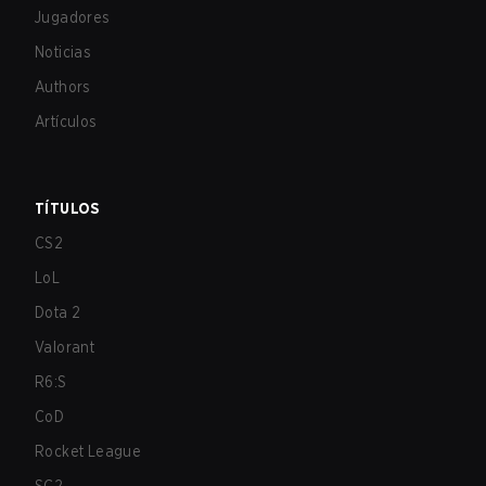
Jugadores
Noticias
Authors
Artículos
TÍTULOS
CS2
LoL
Dota 2
Valorant
R6:S
CoD
Rocket League