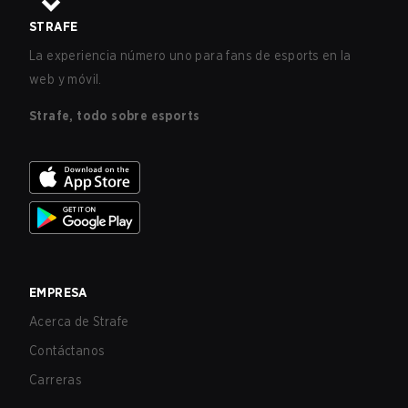
STRAFE
La experiencia número uno para fans de esports en la
web y móvil.
Strafe, todo sobre esports
EMPRESA
Acerca de Strafe
Contáctanos
Carreras