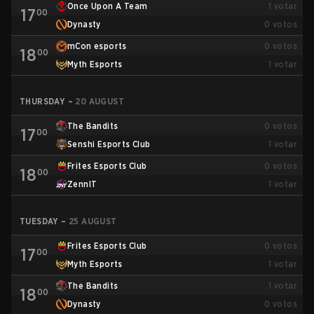
Once Upon A Team
1
votar
17
00
Dynasty
0
votos
mCon esports
0
votos
18
00
Myth Esports
1
votar
THURSDAY
–
20 AUGUST
The Bandits
0
votos
17
00
Senshi Esports Club
1
votar
Frites Esports Club
0
votos
18
00
ZennIT
1
votar
TUESDAY
–
25 AUGUST
Frites Esports Club
0
votos
17
00
Myth Esports
1
votar
The Bandits
1
votar
18
00
Dynasty
0
votos