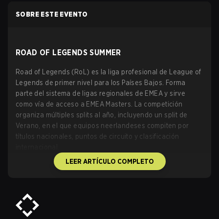
SOBRE ESTE EVENTO
ROAD OF LEGENDS SUMMER
Road of Legends (RoL) es la liga profesional de League of
Legends de primer nivel para los Países Bajos. Forma
parte del sistema de ligas regionales de EMEA y sirve
como vía de acceso a EMEA Masters. La competición
organiza múltiples splits al año, incluyendo un split de
Verano, en el que equipos neerlandeses compiten por
títulos nacionales, puntos de circuito y clasificación
internacional.
La liga es la sucesora en marca de la anterior Dutch
LEER ARTÍCULO COMPLETO
League y opera como el campeonato nacional de League
of Legends de los Países Bajos. Las ediciones de Verano
suelen contar con una temporada regular seguida de
playoffs, donde el ganador se lleva el título de Road of
Legends Summer y la oportunidad de representar a la