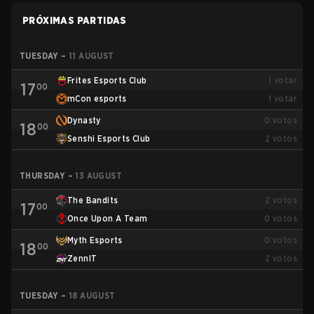
PRÓXIMAS PARTIDAS
TUESDAY
–
11 AUGUST
Frites Esports Club
1
votar
17
00
mCon esports
1
votar
Dynasty
0
votos
18
00
Senshi Esports Club
2
votos
THURSDAY
–
13 AUGUST
The Bandits
2
votos
17
00
Once Upon A Team
0
votos
Myth Esports
0
votos
18
00
ZennIT
2
votos
TUESDAY
–
18 AUGUST