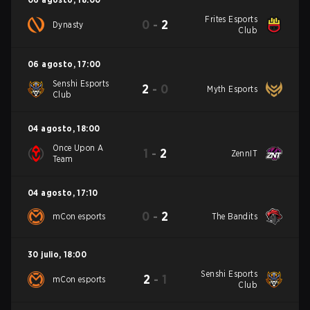
Frites Esports
0
-
2
Dynasty
Club
06 agosto
,
17:00
Senshi Esports
2
-
0
Myth Esports
Club
04 agosto
,
18:00
Once Upon A
1
-
2
ZennIT
Team
04 agosto
,
17:10
0
-
2
mCon esports
The Bandits
30 julio
,
18:00
Senshi Esports
2
-
1
mCon esports
Club