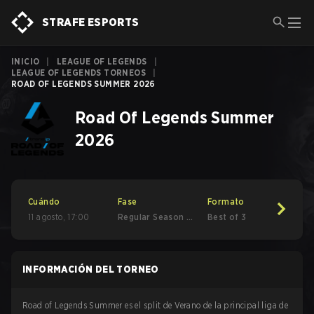
STRAFE ESPORTS
INICIO
|
LEAGUE OF LEGENDS
|
LEAGUE OF LEGENDS TORNEOS
|
ROAD OF LEGENDS SUMMER 2026
Road Of Legends Summer
2026
Cuándo
Fase
Formato
11 agosto
,
17:00
Regular Season -
Best of 3
Round 1
INFORMACIÓN DEL TORNEO
Road of Legends Summer es el split de Verano de la principal liga de