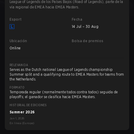
League of Legends de los Países Bajos (Road of Legends), parte de la
vía regional de EMEA hacia EMEA Masters.
Esport
Fecha
14 Jul – 30 Aug
Ubicación
Bolsa de premios
Online
RELEVANCIA
Serves as the Dutch national League of Legends championship
Summer split and a qualifying route to EMEA Masters for teams from
the Netherlands.
FORMATO
Temporada regular (normalmente todos contra todos) seguida de
playoffs; el ganador se clasifica hacia EMEA Masters.
HISTORIAL DE EDICIONES
Summer 2026
Jan 1, 2026
En línea (Europe)