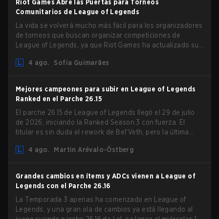
Riot Games Abre las Puertas para Torneos
Comunitarios de League of Legends
La vida se volverá mucho más fácil para los organizadores
de torneos que buscan organizar competiciones de
League of Legends, ya que Riot Games ha actualizado sus
Directrices de Competiciones Comunitarias. Los cambios
4 ago.
Sofia Guimarães
eliminan varias restricciones obsoletas.
Mejores campeones para subir en League of Legends
Ranked en el Parche 26.15
El parche 26.15 de League of Legends llegó el 29 de julio
de 2026, iniciando la Ranked Season 3 con fuerza. El
titular es sin duda el rework de Bel'Veth, pero la última
actualización también trajo algunos cambios muy
4 ago.
Martin Arévalo-Östberg
necesarios a picks que estaban overperforming. Con un
ranked slate fresco y un meta cambiante, aquí están los
mejores campeones para subir ranked en LoL Patch 26.15.
Grandes cambios en ítems y ADCs vienen a League of
Legends con el Parche 26.16
La Temporada 3 apenas ha comenzado en League of
Legends, y una gran ola de cambios ya está llegando al