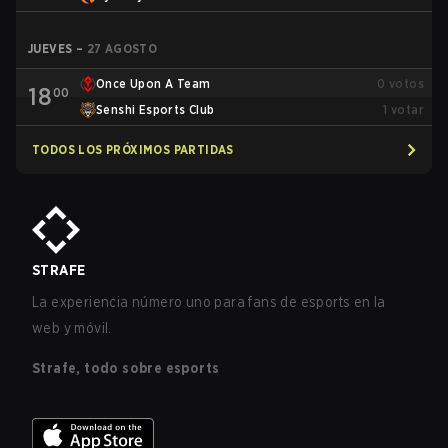
JUEVES
–
27 AGOSTO
Once Upon A Team
0
votos
18
00
Senshi Esports Club
1
votar
TODOS LOS PRÓXIMOS PARTIDAS
STRAFE
La experiencia número uno para fans de esports en la
web y móvil.
Strafe, todo sobre esports