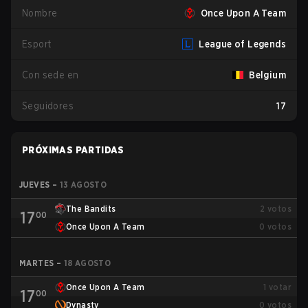
Nombre
Once Upon A Team
Esport
League of Legends
Con sede en
Belgium
Seguidores
17
PRÓXIMAS PARTIDAS
JUEVES
–
13 AGOSTO
The Bandits
2
votos
17
00
Once Upon A Team
0
votos
MARTES
–
18 AGOSTO
Once Upon A Team
1
votar
17
00
Dynasty
0
votos