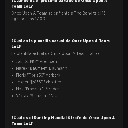
¿Cuándo es el próximo partido de
Once Upon A
Team
LoL
?
Once Upon A Team se enfrenta a The Bandits el 13
agosto a las 17:00.
¿Cuál es la plantilla actual de
Once Upon A Team
LoL
?
La plantilla actual de
Once Upon A Team
LoL
es:
Job
"
2SPKY
"
Arentsen
Marek
"
Baumeef
"
Baumann
Floris
"
Floris56
"
Verkerk
Jesper
"
jjs156
"
Schouten
Max
"
Praxmax
"
Pifrader
Václav
"
Someone
"
Vlk
¿Cuál es el Ranking Mundial Strafe de
Once Upon A
Team
LoL
?