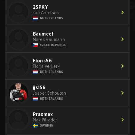
2SPKY
Job Arentsen
NETHERLANDS
Baumeef
Marek Baumann
CZECH REPUBLIC
Floris56
Floris Verkerk
NETHERLANDS
jjs156
Jesper Schouten
NETHERLANDS
Praxmax
Max Pifrader
SWEDEN