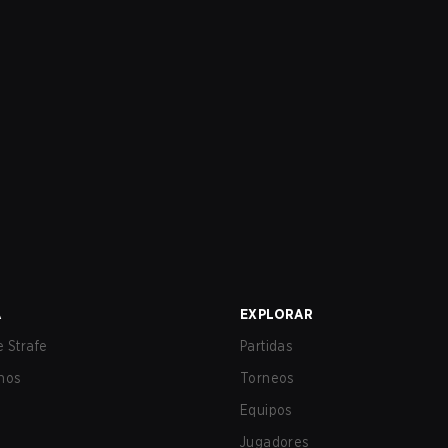
A
EXPLORAR
 Strafe
Partidas
nos
Torneos
Equipos
Jugadores