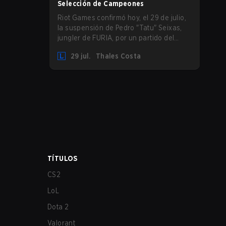
Selección de Campeones
Riot Games confirmó hoy, el 29 de julio,
la suspensión de Pedro "Tatu" Seixas,
jungler de FURIA, por un partido del
CBLOL. ¿El motivo? Una infracción de
29 jul.
Thales Costa
protocolo durante la Selección de
Campeones.
TÍTULOS
CS2
LoL
Dota 2
Valorant