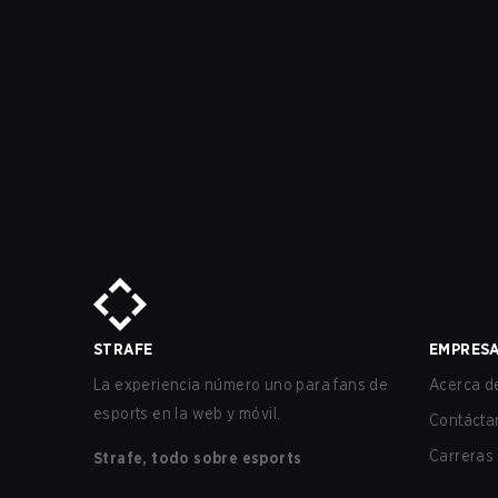
STRAFE
EMPRES
La experiencia número uno para fans de
Acerca de
esports en la web y móvil.
Contácta
Carreras
Strafe, todo sobre esports