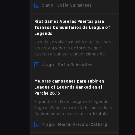
aumento en la Resistencia Mágica para
5 ago.
Sofia Guimarães
los ADCs y nerfs a Camille que podrían
afectar su presencia como support.
Riot Games Abre las Puertas para
Torneos Comunitarios de League of
Legends
La vida se volverá mucho más fácil para
los organizadores de torneos que
buscan organizar competiciones de
League of Legends, ya que Riot Games
4 ago.
Sofia Guimarães
ha actualizado sus Directrices de
Competiciones Comunitarias. Los
cambios eliminan varias restricciones
Mejores campeones para subir en
obsoletas.
League of Legends Ranked en el
Parche 26.15
El parche 26.15 de League of Legends
llegó el 29 de julio de 2026, iniciando la
Ranked Season 3 con fuerza. El titular
es sin duda el rework de Bel'Veth, pero
4 ago.
Martin Arévalo-Östberg
la última actualización también trajo
algunos cambios muy necesarios a