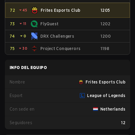
72
⏷
45
Frites Esports Club
1205
73
⏷
11
FlyQuest
1202
74
⏷
0
DRX Challengers
1200
75
⏷
30
Project Conquerors
1198
INFO DEL EQUIPO
Nombre
Frites Esports Club
Esport
League of Legends
Con sede en
Netherlands
Seguidores
12