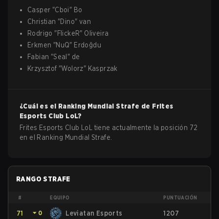
Casper
"
Cboi
"
Bo
Christian
"
Dino
"
van
Rodrigo
"
FlickeR
"
Oliveira
Erkmen
"
NuQ
"
Erdoğdu
Fabian
"
Seal
"
de
Krzysztof
"
Wolorz
"
Kasprzak
¿Cuál es el Ranking Mundial Strafe de
Frites
Esports Club
LoL
?
Frites Esports Club LoL tiene actualmente la posición 72
en el Ranking Mundial Strafe.
RANGO STRAFE
#
EQUIPO
PUNTUACIÓN
71
⏷
0
Leviatan Esports
1207