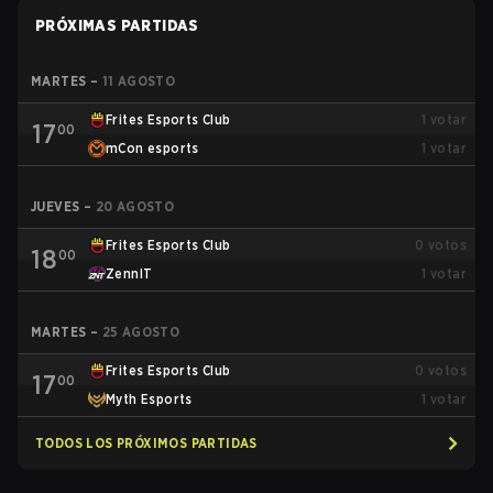
PRÓXIMAS PARTIDAS
MARTES
–
11 AGOSTO
Frites Esports Club
1
votar
17
00
mCon esports
1
votar
JUEVES
–
20 AGOSTO
Frites Esports Club
0
votos
18
00
ZennIT
1
votar
MARTES
–
25 AGOSTO
Frites Esports Club
0
votos
17
00
Myth Esports
1
votar
TODOS LOS PRÓXIMOS PARTIDAS