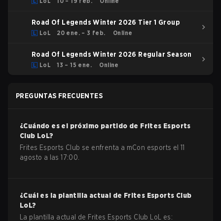
LoL
10 – 19 feb.
Online
Road Of Legends Winter 2026 Tier 1 Group
LoL
20 ene. – 3 feb.
Online
Road Of Legends Winter 2026 Regular Season
LoL
13 – 15 ene.
Online
PREGUNTAS FRECUENTES
¿Cuándo es el próximo partido de
Frites Esports
Club
LoL
?
Frites Esports Club se enfrenta a mCon esports el 11
agosto a las 17:00.
¿Cuál es la plantilla actual de
Frites Esports Club
LoL
?
La plantilla actual de
Frites Esports Club
LoL
es: