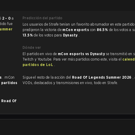
Predicción del partido
erminó
2 - 0
a
tido fue
Los usuarios de Strafe tenían un favorito abrumador en este partido, y
Summer
predijeron la victoria de
mCon esports
con
86.5%
de los votos a s
13.5%
de los votos para
Dynasty
.
Dónde ver
El partido en vivo de
mCon esports vs Dynasty
se transmitió en 
Twitch y Youtube. Para ver más partidos como este, visita el
calend
partidos de LoL
.
es
. mCon
Sigue el resto de la acción del
Road Of Legends Summer 2026
,
 partidos
VODs, destacados y transmisiones en vivo, todo en Strafe.
n
Road Of