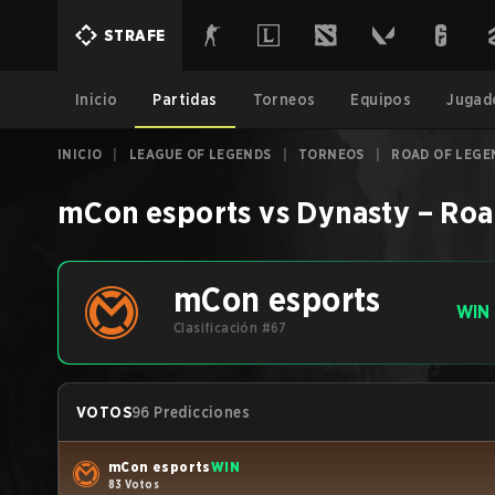
STRAFE
Inicio
Partidas
Torneos
Equipos
Jugad
INICIO
|
LEAGUE OF LEGENDS
|
TORNEOS
|
ROAD OF LEGE
mCon esports
vs
Dynasty
–
Roa
mCon esports
WIN
Clasificación #67
VOTOS
96 Predicciones
mCon esports
WIN
83 Votos