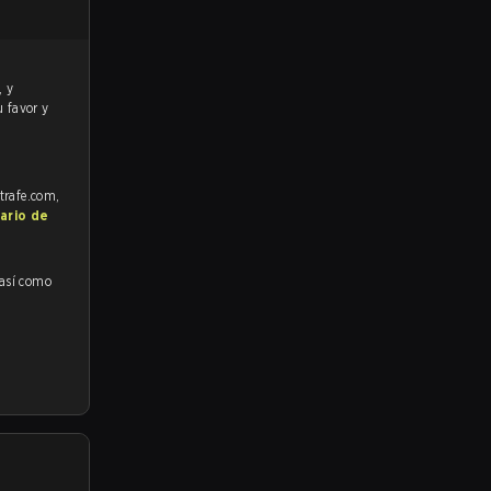
u favor y
strafe.com,
ario de
 así como