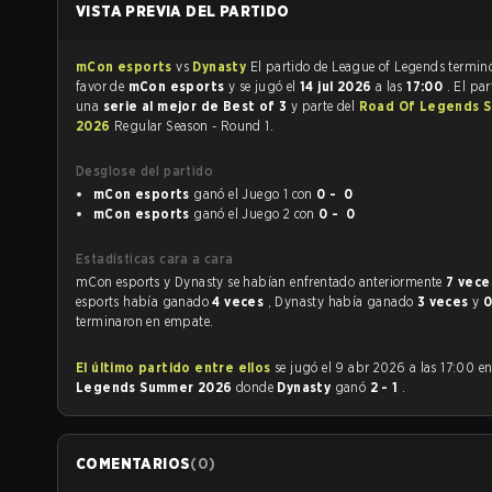
VISTA PREVIA DEL PARTIDO
mCon esports
vs
Dynasty
El partido de League of Legends t
favor de
mCon esports
y se jugó el
14 jul 2026
a las
17:00
. El par
una
serie al mejor de Best of 3
y parte del
Road Of Legends 
2026
Regular Season - Round 1.
Desglose del partido
mCon esports
ganó el Juego 1 con
0 - 0
mCon esports
ganó el Juego 2 con
0 - 0
Estadísticas cara a cara
mCon esports y Dynasty se habían enfrentado anteriormente
7 vec
esports había ganado
4 veces
, Dynasty había ganado
3 veces
y
0
terminaron en empate.
El último partido entre ellos
se jugó el 9 abr 2026 a las 17:00 e
Legends Summer 2026
donde
Dynasty
ganó
2 - 1
.
COMENTARIOS
(
0
)