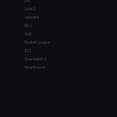
LoL
Dota 2
Valorant
R6:S
CoD
Rocket League
SC2
Overwatch 2
Hearthstone