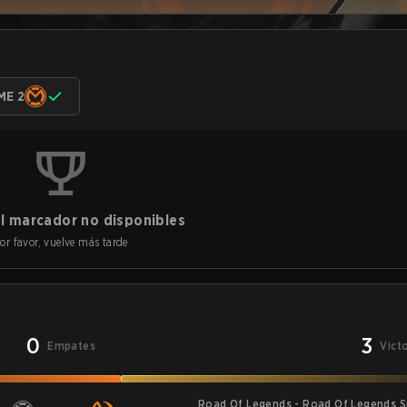
ME 2
l marcador no disponibles
or favor, vuelve más tarde
0
3
Empates
Vict
Road Of Legends - Road Of Legends S