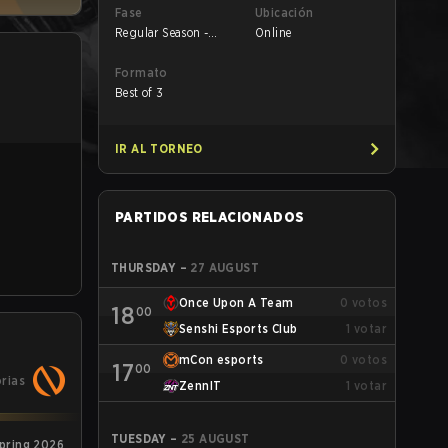
Fase
Ubicación
Regular Season -
Online
Round 1
Formato
Best of 3
IR AL TORNEO
PARTIDOS RELACIONADOS
THURSDAY
–
27 AUGUST
Once Upon A Team
0
votos
18
00
Senshi Esports Club
1
votar
mCon esports
0
votos
17
00
orias
ZennIT
1
votar
TUESDAY
–
25 AUGUST
pring 2026