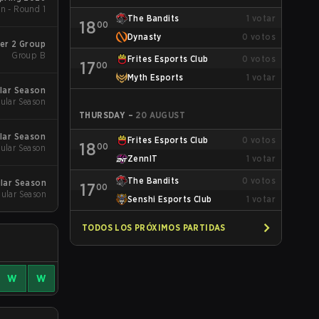
n - Round 1
The Bandits
1
votar
18
00
Dynasty
0
votos
er 2 Group
Group B
Frites Esports Club
0
votos
17
00
Myth Esports
1
votar
lar Season
ular Season
THURSDAY
–
20 AUGUST
lar Season
Frites Esports Club
0
votos
18
00
ular Season
ZennIT
1
votar
The Bandits
0
votos
lar Season
17
00
ular Season
Senshi Esports Club
1
votar
TODOS LOS PRÓXIMOS PARTIDAS
W
W