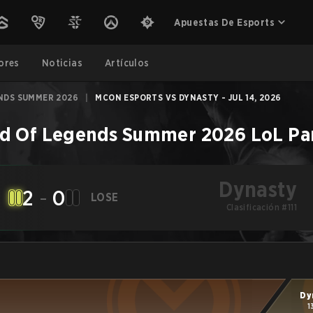
Apuestas De Esports
ores
Noticias
Artículos
NDS SUMMER 2026
|
MCON ESPORTS VS DYNASTY - JUL 14, 2026
d Of Legends Summer 2026
LoL
Pa
Dynasty
2
-
0
LOSE
Clasificación #111
Dy
1