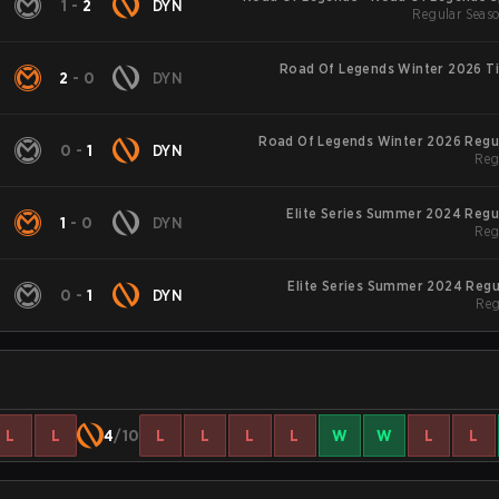
N
1
-
2
DYN
Regular Seaso
Road Of Legends Winter 2026 Ti
N
2
-
0
DYN
Road Of Legends Winter 2026 Regu
N
0
-
1
DYN
Reg
Elite Series Summer 2024 Regu
N
1
-
0
DYN
Reg
Elite Series Summer 2024 Regu
N
0
-
1
DYN
Reg
L
L
4
/10
L
L
L
L
W
W
L
L