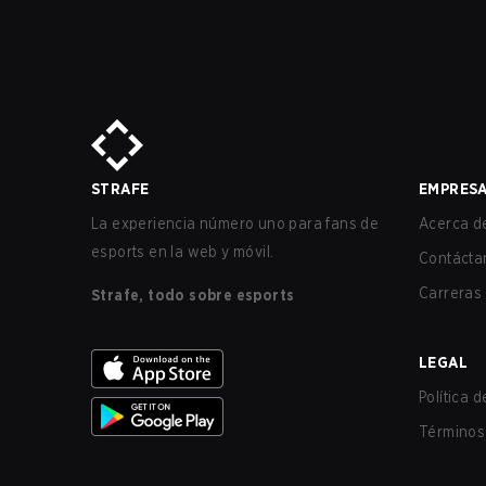
STRAFE
EMPRES
La experiencia número uno para fans de
Acerca de
esports en la web y móvil.
Contácta
Carreras
Strafe, todo sobre esports
LEGAL
Política 
Términos 