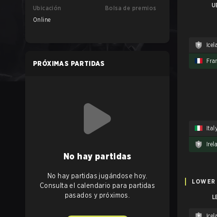
U
Ubicación
Bolsa de premios
Online
Ice
Fra
PRÓXIMAS PARTIDAS
Ital
Irel
No hay partidas
No hay partidas jugándose hoy.
LOWER
Consulta el calendario para partidas
pasados y próximos.
L
Ice