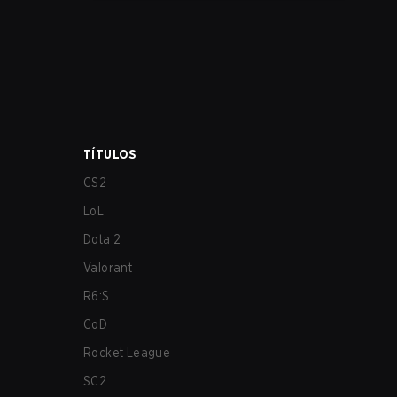
los más afectados por estos problemas.
TÍTULOS
CS2
LoL
Dota 2
Valorant
R6:S
CoD
Rocket League
SC2