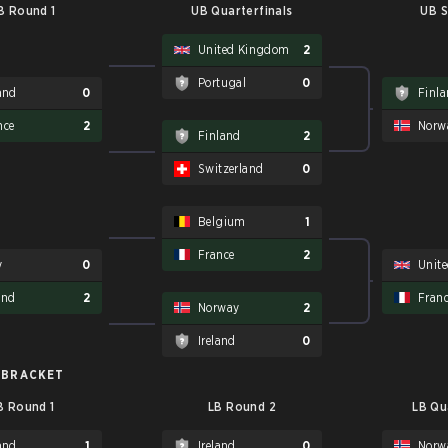
B Round 1
UB Quarterfinals
UB S
United Kingdom
2
Portugal
0
land
0
Finl
nce
2
Norw
Finland
2
Switzerland
0
Belgium
1
France
2
y
0
Unit
and
2
Fran
Norway
2
Ireland
0
 BRACKET
B Round 1
LB Round 2
LB Qu
land
1
Ireland
0
Norw