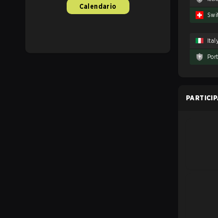
Calendario
Swi
Ital
Por
PARTICI