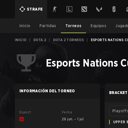
STRAFE
Inicio
Partidas
Torneos
Equipos
Jugad
INICIO
|
DOTA 2
|
DOTA 2 TORNEOS
|
ESPORTS NATIONS C
Esports Nations C
INFORMACIÓN DEL TORNEO
BRACKET
Playoff
Esport
Fecha
29 jun. – 1 jul.
UPPER 