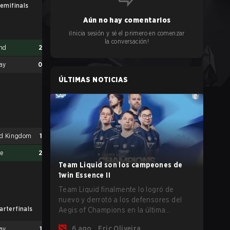
emifinals
UB Finals
Aún no hay comentarios
¡Inicia sesión y sé el primero en comenzar
la conversación!
and
2
ay
0
ÚLTIMAS NOTICIAS
Finland
2
France
1
ed Kingdom
1
ce
2
Team Liquid son los campeones de
1win Essence II
Team Liquid finalmente lo logró de
nuevo y derrotó a los defensores del
arterfinals
LB Semifinals
LB 
Aegis of Champions en la última
oportunidad que tenían antes de que
6 ago.
Eric Oliveira
ay
1