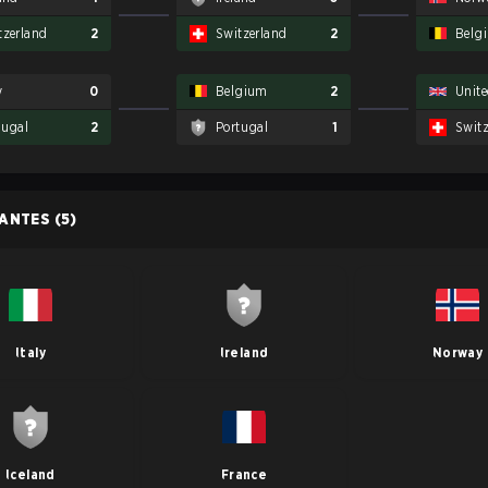
tzerland
2
Switzerland
2
Belg
y
0
Belgium
2
Unit
tugal
2
Portugal
1
Switz
PANTES
(5)
Italy
Ireland
Norway
Iceland
France