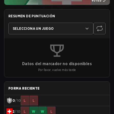
VOTED
RESUMEN DE PUNTUACIÓN
SELECCIONA UN JUEGO
Datos del marcador no disponibles
Por favor, vuelve más tarde
FORMA RECIENTE
0
/10
L
L
2
/10
L
W
W
L