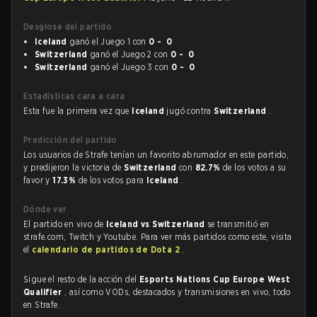
Desglose del partido
Iceland
ganó el Juego 1 con
0 - 0
Switzerland
ganó el Juego 2 con
0 - 0
Switzerland
ganó el Juego 3 con
0 - 0
Estadísticas cara a cara
Esta fue la primera vez que
Iceland
jugó contra
Switzerland
.
Predicción del partido
Los usuarios de Strafe tenían un favorito abrumador en este partido,
y predijeron la victoria de
Switzerland
con
82.7%
de los votos a su
favor y
17.3%
de los votos para
Iceland
.
Dónde ver
El partido en vivo de
Iceland vs Switzerland
se transmitió en
strafe.com, Twitch y Youtube. Para ver más partidos como este, visita
el
calendario de partidos de Dota 2
.
Sigue el resto de la acción del
Esports Nations Cup Europe West
Qualifier
, así como VODs, destacados y transmisiones en vivo, todo
en Strafe.