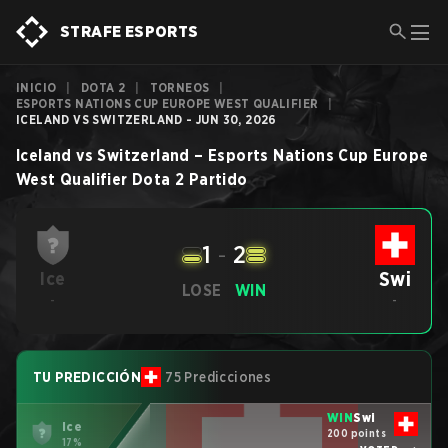
STRAFE ESPORTS
INICIO
|
DOTA 2
|
TORNEOS
|
ESPORTS NATIONS CUP EUROPE WEST QUALIFIER
|
ICELAND VS SWITZERLAND - JUN 30, 2026
Iceland
vs
Switzerland
–
Esports Nations Cup Europe
West Qualifier
Dota 2
Partido
1
-
2
Swi
Ice
LOSE
WIN
-
-
TU PREDICCIÓN
75 Predicciones
WIN
Swi
Ice
200 points
17%