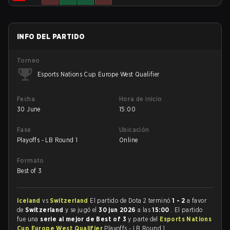
INFO DEL PARTIDO
Torneo
Esports Nations Cup Europe West Qualifier
Fecha
Hora de inicio
30 June
15:00
Fase
Ubicación
Playoffs - LB Round 1
Online
Formato
Best of 3
Iceland
vs
Switzerland
El partido de Dota 2 terminó
1 - 2
a favor
de
Switzerland
y se jugó el
30 jun 2026
a las
15:00
. El partido
fue una
serie al mejor de Best of 3
y parte del
Esports Nations
Cup Europe West Qualifier
Playoffs - LB Round 1.