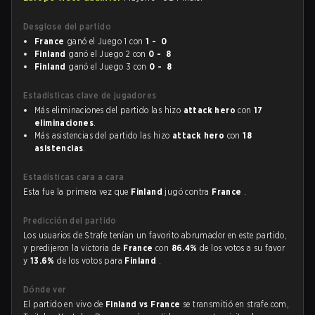
Desglose del partido
France
ganó el Juego 1 con
1 - 0
Finland
ganó el Juego 2 con
0 - 8
Finland
ganó el Juego 3 con
0 - 8
Estadísticas clave de jugadores
Más eliminaciones del partido las hizo
attack hero
con
17
eliminaciones
.
Más asistencias del partido las hizo
attack hero
con
18
asistencias
.
Estadísticas cara a cara
Esta fue la primera vez que
Finland
jugó contra
France
.
Predicción del partido
Los usuarios de Strafe tenían un favorito abrumador en este partido,
y predijeron la victoria de
France
con
86.4%
de los votos a su favor
y
13.6%
de los votos para
Finland
.
Dónde ver
El partido en vivo de
Finland vs France
se transmitió en strafe.com,