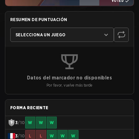
VOTED
RESUMEN DE PUNTUACIÓN
SELECCIONA UN JUEGO
Datos del marcador no disponibles
Por favor, vuelve más tarde
FORMA RECIENTE
3
/10
W
W
W
3
/10
L
L
W
W
W