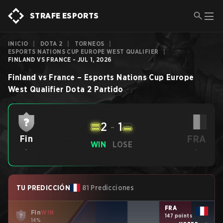
STRAFE ESPORTS
INICIO
|
DOTA 2
|
TORNEOS
|
ESPORTS NATIONS CUP EUROPE WEST QUALIFIER
|
FINLAND VS FRANCE - JUL 1, 2026
Finland
vs
France
–
Esports Nations Cup Europe
West Qualifier
Dota 2
Partido
2
-
1
FRA
Fin
WIN
LOSE
-
-
TU PREDICCIÓN
81 Predicciones
FRA
Fin
WIN
147 points
14%