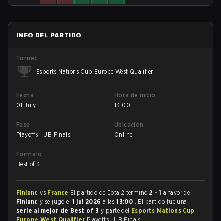
INFO DEL PARTIDO
Torneo
Esports Nations Cup Europe West Qualifier
Fecha
Hora de inicio
01 July
13:00
Fase
Ubicación
Playoffs - UB Finals
Online
Formato
Best of 3
Finland
vs
France
El partido de Dota 2 terminó
2 - 1
a favor de
Finland
y se jugó el
1 jul 2026
a las
13:00
. El partido fue una
serie al mejor de Best of 3
y parte del
Esports Nations Cup
Europe West Qualifier
Playoffs - UB Finals.