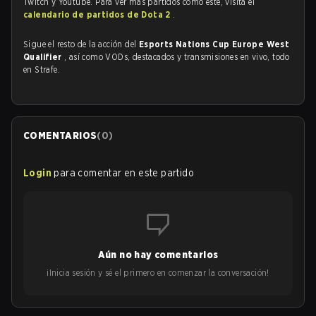
Twitch y Youtube. Para ver más partidos como este, visita el
calendario de partidos de Dota 2
.
Sigue el resto de la acción del
Esports Nations Cup Europe West
Qualifier
, así como VODs, destacados y transmisiones en vivo, todo
en Strafe.
COMENTARIOS
(
0
)
Login
para comentar en este partido
Aún no hay comentarios
¡Inicia sesión y sé el primero en comenzar la conversación!