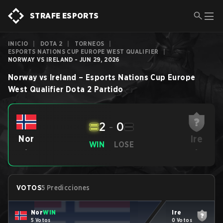
STRAFE ESPORTS
INICIO
|
DOTA 2
|
TORNEOS
|
ESPORTS NATIONS CUP EUROPE WEST QUALIFIER
|
NORWAY VS IRELAND - JUN 29, 2026
Norway
vs
Ireland
–
Esports Nations Cup Europe
West Qualifier
Dota 2
Partido
2
-
0
Ire
Nor
WIN
LOSE
-
-
VOTOS
5 Predicciones
Nor
WIN
Ire
5 Votos
0 Votos