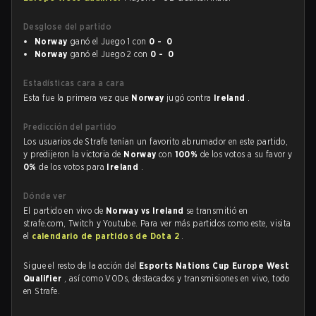
Desglose del partido
Norway
ganó el Juego 1 con
0 - 0
Norway
ganó el Juego 2 con
0 - 0
Estadísticas cara a cara
Esta fue la primera vez que
Norway
jugó contra
Ireland
.
Predicción del partido
Los usuarios de Strafe tenían un favorito abrumador en este partido,
y predijeron la victoria de
Norway
con
100%
de los votos a su favor y
0%
de los votos para
Ireland
.
Dónde ver
El partido en vivo de
Norway vs Ireland
se transmitió en
strafe.com, Twitch y Youtube. Para ver más partidos como este, visita
el
calendario de partidos de Dota 2
.
Sigue el resto de la acción del
Esports Nations Cup Europe West
Qualifier
, así como VODs, destacados y transmisiones en vivo, todo
en Strafe.