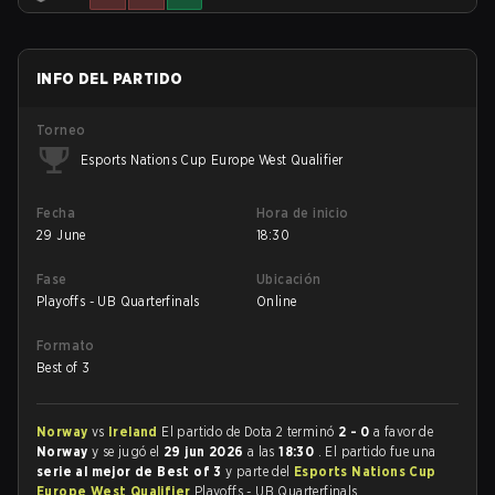
INFO DEL PARTIDO
Torneo
Esports Nations Cup Europe West Qualifier
Fecha
Hora de inicio
29 June
18:30
Fase
Ubicación
Playoffs - UB Quarterfinals
Online
Formato
Best of 3
Norway
vs
Ireland
El partido de Dota 2 terminó
2 - 0
a favor de
Norway
y se jugó el
29 jun 2026
a las
18:30
. El partido fue una
serie al mejor de Best of 3
y parte del
Esports Nations Cup
Europe West Qualifier
Playoffs - UB Quarterfinals.