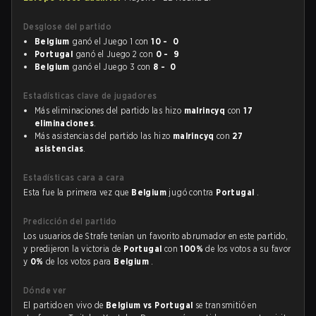
Desglose del partido
Belgium
ganó el Juego 1 con
10 - 0
Portugal
ganó el Juego 2 con
0 - 9
Belgium
ganó el Juego 3 con
8 - 0
Estadísticas clave de jugadores
Más eliminaciones del partido las hizo
malrincyq
con
17
eliminaciones
.
Más asistencias del partido las hizo
malrincyq
con
27
asistencias
.
Estadísticas cara a cara
Esta fue la primera vez que
Belgium
jugó contra
Portugal
.
Predicción del partido
Los usuarios de Strafe tenían un favorito abrumador en este partido,
y predijeron la victoria de
Portugal
con
100%
de los votos a su favor
y
0%
de los votos para
Belgium
.
Dónde ver
El partido en vivo de
Belgium vs Portugal
se transmitió en