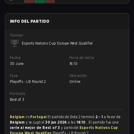
INFO DEL PARTIDO
Torneo
Esports Nations Cup Europe West Qualifier
Fecha
Hora de inicio
30 June
18:10
Fase
Ubicación
Playoffs - LB Round 2
Online
Formato
Best of 3
Belgium
vs
Portugal
El partido de Dota 2 terminó
2 - 1
a favor de
Belgium
y se jugó el
30 jun 2026
a las
18:10
. El partido fue una
serie al mejor de Best of 3
y parte del
Esports Nations Cup
Europe West Qualifier
Playoffs - LB Round 2.