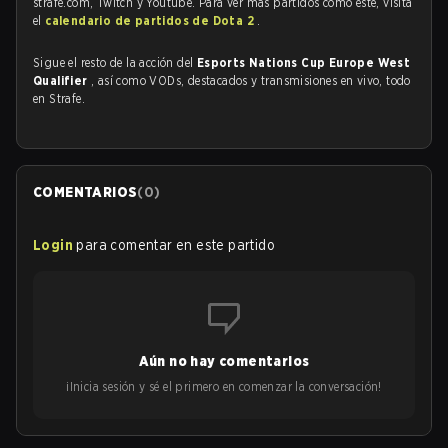
strafe.com, Twitch y Youtube. Para ver más partidos como este, visita
el
calendario de partidos de Dota 2
.
Sigue el resto de la acción del
Esports Nations Cup Europe West
Qualifier
, así como VODs, destacados y transmisiones en vivo, todo
en Strafe.
COMENTARIOS
(
0
)
Login
para comentar en este partido
Aún no hay comentarios
¡Inicia sesión y sé el primero en comenzar la conversación!