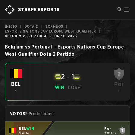
STRAFE ESPORTS
INICIO
|
DOTA 2
|
TORNEOS
|
ESPORTS NATIONS CUP EUROPE WEST QUALIFIER
|
BELGIUM VS PORTUGAL - JUN 30, 2026
Belgium
vs
Portugal
–
Esports Nations Cup Europe
West Qualifier
Dota 2
Partido
2
-
1
Por
BEL
WIN
LOSE
-
-
VOTOS
2 Predicciones
BEL
WIN
Por
0 Votos
2 Votos