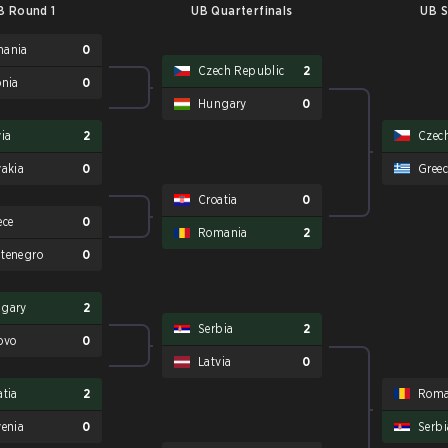
B Round 1
UB Quarterfinals
UB S
ania
0
Czech Republic
2
onia
0
Hungary
0
via
2
Czec
vakia
0
Greec
Croatia
0
ece
0
Romania
2
tenegro
0
gary
2
Serbia
2
ovo
0
Latvia
0
atia
2
Roma
venia
0
Serbi