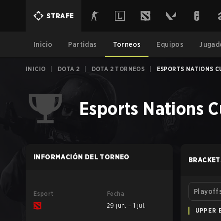
STRAFE
Inicio
Partidas
Torneos
Equipos
Jugad
INICIO
|
DOTA 2
|
DOTA 2 TORNEOS
|
ESPORTS NATIONS C
Esports Nations C
INFORMACIÓN DEL TORNEO
BRACKET
Playoff
Esport
Fecha
29 jun. – 1 jul.
UPPER 