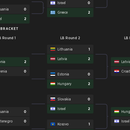
Israel
0
huania
0
Greece
2
el
2
 BRACKET
B Round 1
LB Round 2
LB
Lithuania
1
Latvia
2
onia
2
Latvi
venia
0
Croat
Estonia
0
Hungary
2
Slovakia
0
Israel
2
huania
0
Hung
tenegro
0
Israel
Kosovo
1