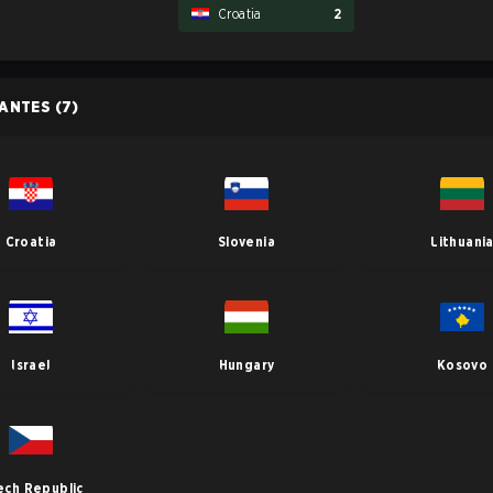
Croatia
2
PANTES
(7)
Croatia
Slovenia
Lithuani
Israel
Hungary
Kosovo
ech Republic