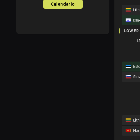
Calendario
Lit
Isra
LOWER
L
Est
Slo
Lit
Mon