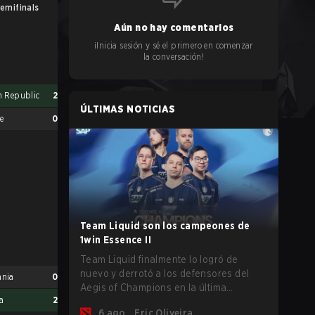
emifinals
UB Finals
Aún no hay comentarios
¡Inicia sesión y sé el primero en comenzar
la conversación!
h Republic
2
ÚLTIMAS NOTICIAS
e
0
Czech Republic
2
Serbia
1
Team Liquid son los campeones de
1win Essence II
Team Liquid finalmente lo logró de
nuevo y derrotó a los defensores del
nia
0
Aegis of Champions en la última
a
2
oportunidad que tenían antes de que
6 ago.
Eric Oliveira