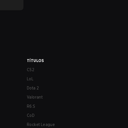
los más afectados por estos problemas.
TÍTULOS
CS2
LoL
Dota 2
Valorant
R6:S
CoD
Rocket League