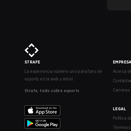
STRAFE
EMPRES
La experiencia número uno para fans de
Acerca de
esports en la web y móvil.
Contácta
Carreras
Strafe, todo sobre esports
LEGAL
Política 
Términos 