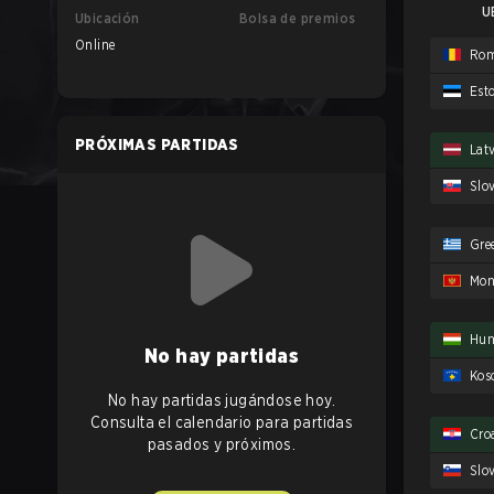
U
Ubicación
Bolsa de premios
Online
Rom
Est
PRÓXIMAS PARTIDAS
Lat
Slo
Gre
Mon
Hun
No hay partidas
Kos
No hay partidas jugándose hoy.
Consulta el calendario para partidas
Cro
pasados y próximos.
Slo