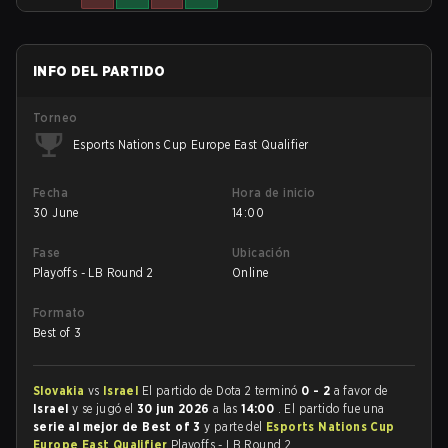
INFO DEL PARTIDO
Torneo
Esports Nations Cup Europe East Qualifier
Fecha
Hora de inicio
30 June
14:00
Fase
Ubicación
Playoffs - LB Round 2
Online
Formato
Best of 3
Slovakia
vs
Israel
El partido de Dota 2 terminó
0 - 2
a favor de
Israel
y se jugó el
30 jun 2026
a las
14:00
. El partido fue una
serie al mejor de Best of 3
y parte del
Esports Nations Cup
Europe East Qualifier
Playoffs - LB Round 2.