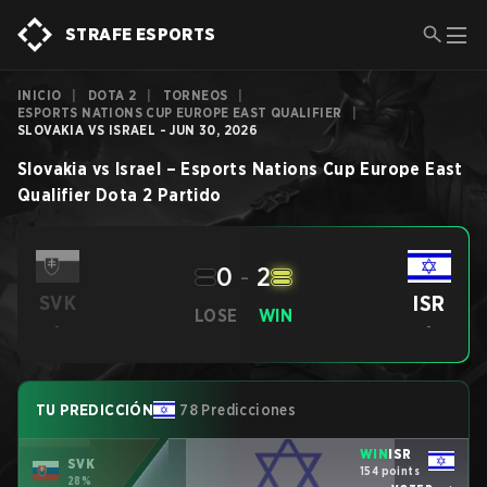
STRAFE ESPORTS
INICIO
|
DOTA 2
|
TORNEOS
|
ESPORTS NATIONS CUP EUROPE EAST QUALIFIER
|
SLOVAKIA VS ISRAEL - JUN 30, 2026
Slovakia
vs
Israel
–
Esports Nations Cup Europe East
Qualifier
Dota 2
Partido
0
-
2
ISR
SVK
LOSE
WIN
-
-
TU PREDICCIÓN
78 Predicciones
WIN
ISR
SVK
154 points
28%