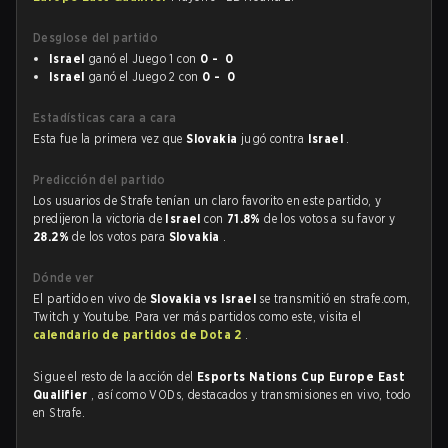
Desglose del partido
Israel
ganó el Juego 1 con
0 - 0
Israel
ganó el Juego 2 con
0 - 0
Estadísticas cara a cara
Esta fue la primera vez que
Slovakia
jugó contra
Israel
.
Predicción del partido
Los usuarios de Strafe tenían un claro favorito en este partido, y
predijeron la victoria de
Israel
con
71.8%
de los votos a su favor y
28.2%
de los votos para
Slovakia
.
Dónde ver
El partido en vivo de
Slovakia vs Israel
se transmitió en strafe.com,
Twitch y Youtube. Para ver más partidos como este, visita el
calendario de partidos de Dota 2
.
Sigue el resto de la acción del
Esports Nations Cup Europe East
Qualifier
, así como VODs, destacados y transmisiones en vivo, todo
en Strafe.