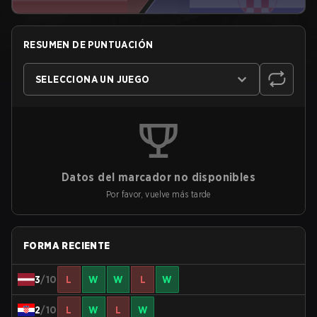
RESUMEN DE PUNTUACIÓN
SELECCIONA UN JUEGO
Datos del marcador no disponibles
Por favor, vuelve más tarde
FORMA RECIENTE
3
/10
L
W
W
L
W
2
/10
L
W
L
W