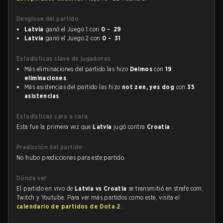
Desglose del partido
Latvia
ganó el Juego 1 con
0 - 29
Latvia
ganó el Juego 2 con
0 - 31
Estadísticas clave de jugadores
Más eliminaciones del partido las hizo
Deimos
con
19
eliminaciones
.
Más asistencias del partido las hizo
not zen, yes dog
con
35
asistencias
.
Estadísticas cara a cara
Esta fue la primera vez que
Latvia
jugó contra
Croatia
.
Predicción del partido
No hubo predicciones para este partido.
Dónde ver
El partido en vivo de
Latvia vs Croatia
se transmitió en strafe.com,
Twitch y Youtube. Para ver más partidos como este, visita el
calendario de partidos de Dota 2
.