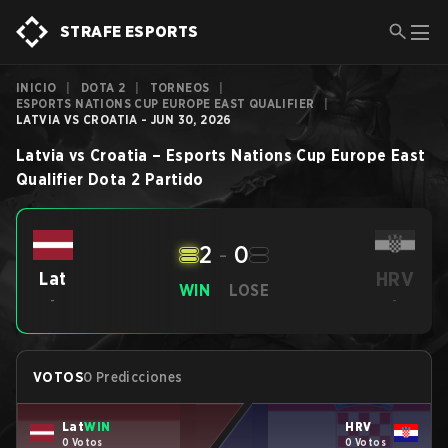
STRAFE ESPORTS
INICIO
|
DOTA 2
|
TORNEOS
|
ESPORTS NATIONS CUP EUROPE EAST QUALIFIER
|
LATVIA VS CROATIA - JUN 30, 2026
Latvia
vs
Croatia
–
Esports Nations Cup Europe East
Qualifier
Dota 2
Partido
2
-
0
HRV
Lat
WIN
LOSE
-
-
VOTOS
0 Predicciones
Lat
WIN
HRV
0 Votos
0 Votos