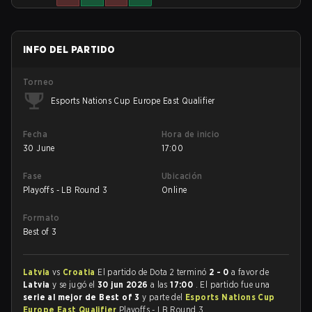
INFO DEL PARTIDO
Torneo
Esports Nations Cup Europe East Qualifier
Fecha
Hora de inicio
30 June
17:00
Fase
Ubicación
Playoffs - LB Round 3
Online
Formato
Best of 3
Latvia
vs
Croatia
El partido de Dota 2 terminó
2 - 0
a favor de
Latvia
y se jugó el
30 jun 2026
a las
17:00
. El partido fue una
serie al mejor de Best of 3
y parte del
Esports Nations Cup
Europe East Qualifier
Playoffs - LB Round 3.