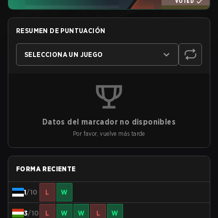
VOTED
RESUMEN DE PUNTUACIÓN
SELECCIONA UN JUEGO
Datos del marcador no disponibles
Por favor, vuelve más tarde
FORMA RECIENTE
1
/10
L
W
3
/10
L
W
W
L
W