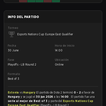
INFO DEL PARTIDO
Torneo
Esports Nations Cup Europe East Qualifier
Fecha
Hora de inicio
30 June
14:00
Fase
Ubicación
Playoffs - LB Round 2
Online
Formato
Best of 3
Estonia
vs
Hungary
El partido de Dota 2 terminó
0 - 2
a favor de
Hungary
y se jugó el
30 jun 2026
a las
14:00
. El partido fue una
serie al mejor de Best of 3
y parte del
Esports Nations Cup
Europe East Qualifier
Playoffs - LB Round 2.