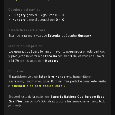
Desglose del partido
Hungary
ganó el Juego 1 con
0 - 0
Hungary
ganó el Juego 2 con
0 - 0
Estadísticas cara a cara
Esta fue la primera vez que
Estonia
jugó contra
Hungary
.
Predicción del partido
Los usuarios de Strafe tenían un favorito abrumador en este partido,
y predijeron la victoria de
Estonia
con
81.3%
de los votos a su favor
y
18.7%
de los votos para
Hungary
.
Dónde ver
El partido en vivo de
Estonia vs Hungary
se transmitió en
strafe.com, Twitch y Youtube. Para ver más partidos como este, visita
el
calendario de partidos de Dota 2
.
Sigue el resto de la acción del
Esports Nations Cup Europe East
Qualifier
, así como VODs, destacados y transmisiones en vivo, todo
en Strafe.