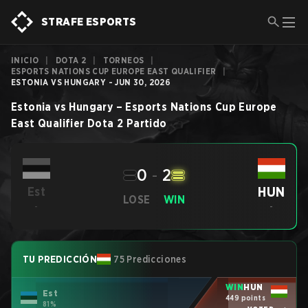
STRAFE ESPORTS
INICIO
|
DOTA 2
|
TORNEOS
|
ESPORTS NATIONS CUP EUROPE EAST QUALIFIER
|
ESTONIA VS HUNGARY - JUN 30, 2026
Estonia
vs
Hungary
–
Esports Nations Cup Europe
East Qualifier
Dota 2
Partido
0
-
2
HUN
Est
LOSE
WIN
-
-
TU PREDICCIÓN
75 Predicciones
WIN
HUN
Est
449 points
81%