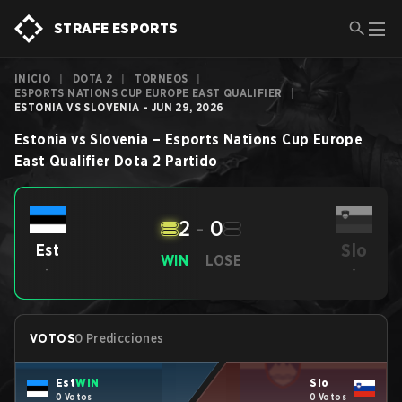
STRAFE ESPORTS
INICIO
|
DOTA 2
|
TORNEOS
|
ESPORTS NATIONS CUP EUROPE EAST QUALIFIER
|
ESTONIA VS SLOVENIA - JUN 29, 2026
Estonia
vs
Slovenia
–
Esports Nations Cup Europe
East Qualifier
Dota 2
Partido
2
-
0
Slo
Est
WIN
LOSE
-
-
VOTOS
0 Predicciones
Est
WIN
Slo
0 Votos
0 Votos