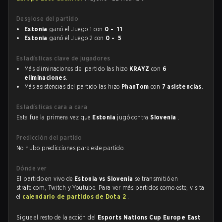
Desglose del partido
Estonia
ganó el Juego 1 con
0 - 11
Estonia
ganó el Juego 2 con
0 - 5
Estadísticas clave de jugadores
Más eliminaciones del partido las hizo
KRAYZ
con
6
eliminaciones
.
Más asistencias del partido las hizo
PhanTom
con
7 asistencias
.
Estadísticas cara a cara
Esta fue la primera vez que
Estonia
jugó contra
Slovenia
.
Predicción del partido
No hubo predicciones para este partido.
Dónde ver
El partido en vivo de
Estonia vs Slovenia
se transmitió en
strafe.com, Twitch y Youtube. Para ver más partidos como este, visita
el
calendario de partidos de Dota 2
.
Sigue el resto de la acción del
Esports Nations Cup Europe East