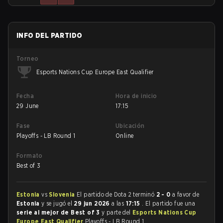
INFO DEL PARTIDO
Torneo
Esports Nations Cup Europe East Qualifier
Fecha
Hora de inicio
29 June
17:15
Fase
Ubicación
Playoffs - LB Round 1
Online
Formato
Best of 3
Estonia
vs
Slovenia
El partido de Dota 2 terminó
2 - 0
a favor de
Estonia
y se jugó el
29 jun 2026
a las
17:15
. El partido fue una
serie al mejor de Best of 3
y parte del
Esports Nations Cup
Europe East Qualifier
Playoffs - LB Round 1.