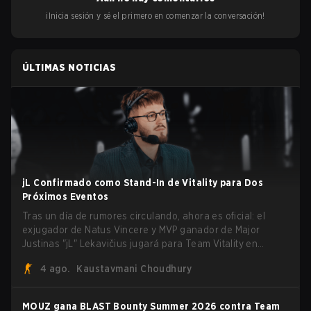
¡Inicia sesión y sé el primero en comenzar la conversación!
ÚLTIMAS NOTICIAS
jL Confirmado como Stand-In de Vitality para Dos
Próximos Eventos
Tras un día de rumores circulando, ahora es oficial: el
exjugador de Natus Vincere y MVP ganador de Major
Justinas "jL" Lekavičius jugará para Team Vitality en
BLAST Open Porto y PGL Masters Bucharest. El riflero
4 ago.
Kaustavmani Choudhury
lituano dio la noticia él mismo en stream, bromeando:
"Finalmente no tengo que ocultar el hecho de que puedo
jugar con ZywOo, ropz, mezii, apEX, flameZ, MrBaldGuy",
MOUZ gana BLAST Bounty Summer 2026 contra Team