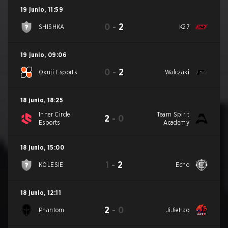
19 junio
,
11:59
0
-
2
SHISHKA
K27
19 junio
,
09:06
0
-
2
Oxuji Esports
Walczaki
18 junio
,
18:25
Inner Circle
Team Spirit
2
-
0
Esports
Academy
18 junio
,
15:00
1
-
2
KOLESIE
Echo
18 junio
,
12:11
2
-
0
Phantom
JiJieHao