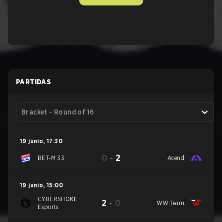
PARTIDAS
Bracket - Round of 16
19 junio
,
17:30
0
-
2
BET-M 33
Acend
19 junio
,
15:00
CYBERSHOKE
2
-
0
WW Team
Esports