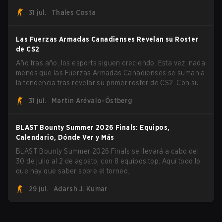
FaZe Clan, Team Spirit, Astralis y MOUZ son los cuatro
31 jul.
Thales Costa
sobrevivientes que aún luchan por el trofeo, mientras que
paiN Gaming se convirtió en el último equipo eliminado de
la llave.
Las Fuerzas Armadas Canadienses Revelan su Roster
de CS2
Año tras año, los esports siguen creciendo. Esta vez, nada
menos que las Fuerzas Armadas Canadienses se suman a
la tendencia tras revelar su primer roster de CS2. Con su
roster flameante revelado, Canadian Armed Forces se
31 jul.
Martin Arévalo-Östberg
unirá ahora a una competencia de CS para personal
militar destinada a expandir el alcance de los esports.
BLAST Bounty Summer 2026 Finals: Equipos,
Calendario, Dónde Ver y Más
BLAST Bounty Summer 2026 Finals se llevará a cabo del
30 de julio al 2 de agosto, con 8 equipos top. Aquí todo lo
que hay que saber sobre el torneo.
29 jul.
Adarsh J. Kumar