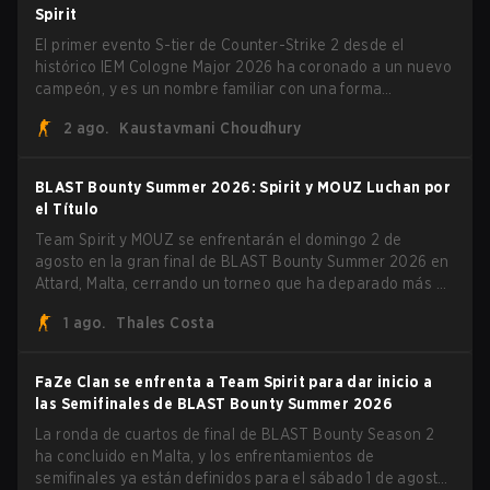
burlándose del head coach de Vitality Rémy "XTQZZZ"
Spirit
Quoniam en el proceso.
El primer evento S-tier de Counter-Strike 2 desde el
histórico IEM Cologne Major 2026 ha coronado a un nuevo
campeón, y es un nombre familiar con una forma
desconocida. MOUZ, recién salido de movimientos en el
2 ago.
Kaustavmani Choudhury
roster y cambios de roles, arrolló a Team Spirit en una
serie dominante 3-1 para levantar el trofeo BLAST Bounty
Summer 2026.
BLAST Bounty Summer 2026: Spirit y MOUZ Luchan por
el Título
Team Spirit y MOUZ se enfrentarán el domingo 2 de
agosto en la gran final de BLAST Bounty Summer 2026 en
Attard, Malta, cerrando un torneo que ha deparado más de
una sorpresa a lo largo del camino.
1 ago.
Thales Costa
FaZe Clan se enfrenta a Team Spirit para dar inicio a
las Semifinales de BLAST Bounty Summer 2026
La ronda de cuartos de final de BLAST Bounty Season 2
ha concluido en Malta, y los enfrentamientos de
semifinales ya están definidos para el sábado 1 de agosto.