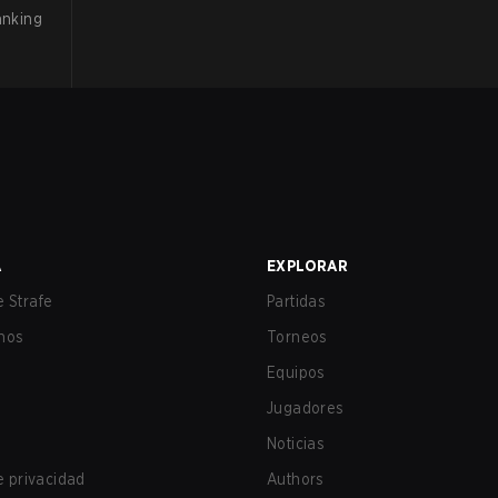
anking
A
EXPLORAR
 Strafe
Partidas
nos
Torneos
Equipos
Jugadores
Noticias
de privacidad
Authors