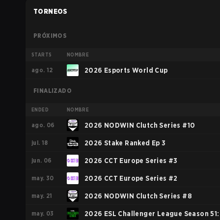
TORNEOS
PRÓXIMOS
STARTS
NOMBRE
ago. 12
2026 Esports World Cup
FINALIZADO
ENDED
NOMBRE
ago. 06
2026 NODWIN Clutch Series #10
jul. 18
2026 Stake Ranked Ep 3
jun. 06
2026 CCT Europe Series #3
may. 30
2026 CCT Europe Series #2
may. 21
2026 NODWIN Clutch Series #8
may. 03
2026 ESL Challenger League Season 51: