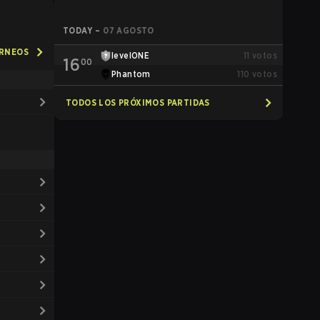
TODAY
–
07 AGOSTO
ORNEOS
levelONE
11
votos
16
00
Phantom
110
votos
TODOS LOS PRÓXIMOS PARTIDAS