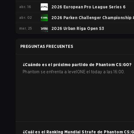
abr. 16
Europe - Cup #4
2026 European Pro League Series 6
abr. 02
2026 Parken Challenger Championship 
mar. 25
2026 Urban Riga Open S3
PREGUNTAS FRECUENTES
¿Cuándo es el próximo partido de
Phantom
CS:GO
?
Phantom se enfrenta a levelONE el today a las 16:00.
¿Cuál es el Ranking Mundial Strafe de
Phantom
CS: