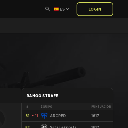
ES
LOGIN
RANGO STRAFE
#
EQUIPO
PUNTUACIÓN
81
⏷
11
ARCRED
1617
82
5star eSports
1617