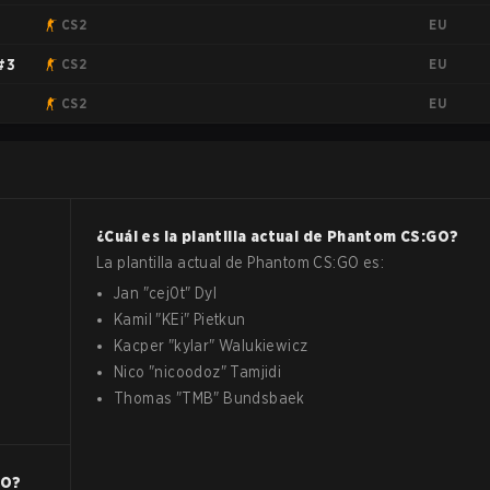
EU
CS2
EU
#3
CS2
EU
CS2
¿Cuál es la plantilla actual de
Phantom
CS:GO
?
La plantilla actual de
Phantom
CS:GO
es:
Jan
"
cej0t
"
Dyl
Kamil
"
KEi
"
Pietkun
Kacper
"
kylar
"
Walukiewicz
Nico
"
nicoodoz
"
Tamjidi
Thomas
"
TMB
"
Bundsbaek
GO
?