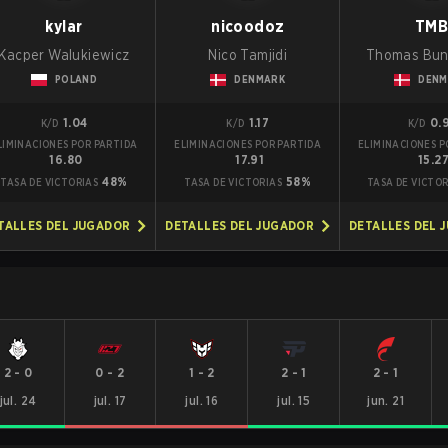
kylar
nicoodoz
TM
Kacper Walukiewicz
Nico Tamjidi
Thomas Bu
POLAND
DENMARK
DENM
1.04
1.17
0.
K/D
K/D
K/D
LIMINACIONES POR PARTIDA
ELIMINACIONES POR PARTIDA
ELIMINACIONES P
16.80
17.91
15.2
48%
58%
TASA DE VICTORIAS
TASA DE VICTORIAS
TASA DE VICTOR
TALLES DEL JUGADOR
DETALLES DEL JUGADOR
DETALLES DEL 
2
-
0
0
-
2
1
-
2
2
-
1
2
-
1
jul. 24
jul. 17
jul. 16
jul. 15
jun. 21