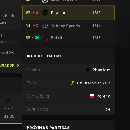
B
83
⏷
9
Phantom
1615
ndsbaek
ARK
84
⏷
3
Johnny Speeds
1614
91
85
⏶
36
Betclic
1613
OR PARTIDA
7
60%
IAS
INFO DEL EQUIPO
JUGADOR
Nombre
Phantom
Esport
Counter-Strike 2
Con sede en
Poland
2
-
0
Seguidores
34
jun. 20
PRÓXIMAS PARTIDAS