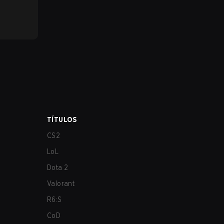
TÍTULOS
CS2
LoL
Dota 2
Valorant
R6:S
CoD