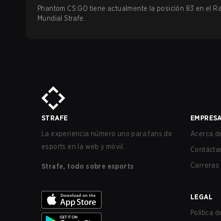
Phantom CS:GO tiene actualmente la posición 83 en el R
Mundial Strafe.
STRAFE
EMPRES
La experiencia número uno para fans de
Acerca de
esports en la web y móvil.
Contácta
Carreras
Strafe, todo sobre esports
LEGAL
Política 