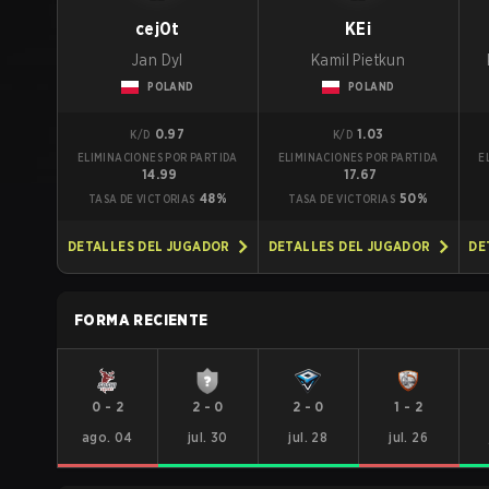
cej0t
KEi
Jan Dyl
Kamil Pietkun
POLAND
POLAND
0.97
1.03
K/D
K/D
ELIMINACIONES POR PARTIDA
ELIMINACIONES POR PARTIDA
E
14.99
17.67
48%
50%
TASA DE VICTORIAS
TASA DE VICTORIAS
DETALLES DEL JUGADOR
DETALLES DEL JUGADOR
DE
FORMA RECIENTE
0
-
2
2
-
0
2
-
0
1
-
2
ago. 04
jul. 30
jul. 28
jul. 26