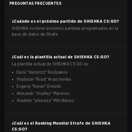
PREGUNTAS FRECUENTES
¿Cuándo es el próximo partido de
SHISHKA
CS:GO
?
SHISHKA no tiene próximos partidas programados en la
base de datos de Strafe.
¿Cuál es la plantilla actual de
SHISHKA
CS:GO
?
La plantilla actual de
SHISHKA
CS:GO
es:
Danil
"
danistzz
"
Roslyakov
Vladislav
"
Krad
"
Kravchenko
Evgeny
"
Norwi
"
Ermolin
Alexandr
"
shalfey
"
Marenov
Vladimir
"
yiksrezo
"
Mitrofanov
¿Cuál es el Ranking Mundial Strafe de
SHISHKA
CS:GO
?