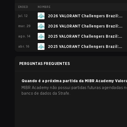
ENDED
NOMBRE
jul. 12
2026 VALORANT Challengers Brazil:
mar. 29
Stage 2
2026 VALORANT Challengers Brazil:
ago. 14
Stage 1
2025 VALORANT Challengers Brazil:
abr. 16
Stage 2
2025 VALORANT Challengers Brazil:
Stage 1
PERGUNTAS FREQUENTES
Quando é a próxima partida da
MIBR Academy
Valor
MIBR Academy não possui partidas futuras agendadas n
banco de dados da Strafe.