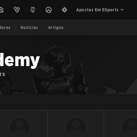
Apostas Em ESports
dores
Notícias
Artigos
demy
TS