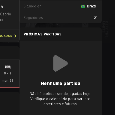
Situado en
Brazil
sh
 Osorio
Seguidores
21
ZIL
PRÓXIMAS PARTIDAS
JOGADOR
0
-
2
mar. 23
Nenhuma partida
Não há partidas sendo jogadas hoje.
Verifique o calendário para partidas
anteriores e futuras.