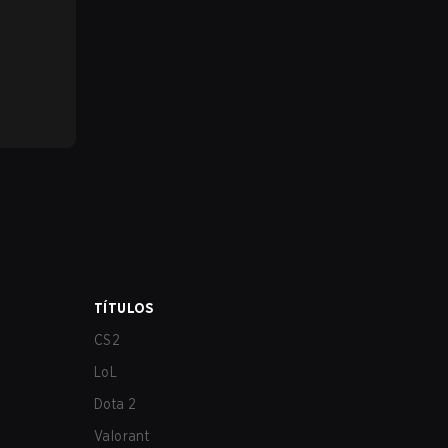
TÍTULOS
CS2
LoL
Dota 2
Valorant