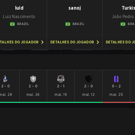
luid
sanoj
Turki
Luiz Nascimento
João Pedro
BRAZIL
BRAZIL
BRA
TALHES DO JOGADOR
DETALHES DO JOGADOR
DETALHES DO 
2
-
0
2
-
0
2
-
1
2
-
0
0
-
2
mai. 28
mai. 26
mai. 19
mai. 12
mar. 25