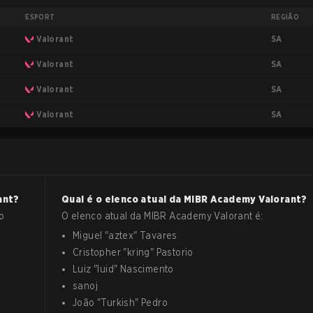
ESPORT
REGIÃO
SA
Valorant
SA
Valorant
SA
Valorant
SA
Valorant
ant
?
Qual é o elenco atual da
MIBR Academy
Valorant
?
o
O elenco atual da
MIBR Academy
Valorant
é:
Miguel
"
aztex
"
Tavares
Cristopher
"
kring
"
Pastorio
Luiz
"
luid
"
Nascimento
sanoj
João
"
Turkish
"
Pedro