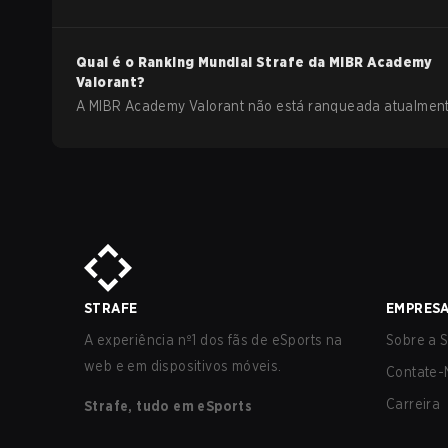
Qual é o Ranking Mundial Strafe da
MIBR Academy
Valorant
?
A MIBR Academy Valorant não está ranqueada atualment
STRAFE
EMPRES
A experiência nº1 dos fãs de eSports na
Sobre a S
web e em dispositivos móveis.
Contate-
Carreira
Strafe, tudo em eSports