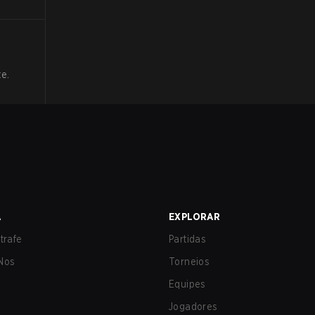
e.
A
EXPLORAR
trafe
Partidas
Nos
Torneios
Equipes
Jogadores