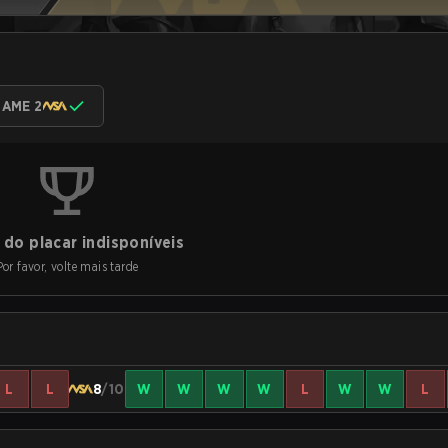
AME 2
do placar indisponíveis
Por favor, volte mais tarde
L
L
8
/10
W
W
W
W
L
W
W
L