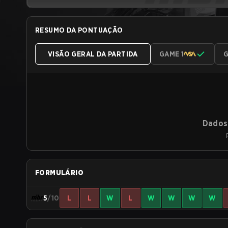
RESUMO DA PONTUAÇÃO
VISÃO GERAL DA PARTIDA
GAME 1
G
Dados 
FORMULÁRIO
5
/10
L
L
W
L
W
W
W
W