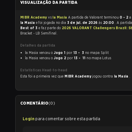
VISUALIZAÇÃO DA PARTIDA
MIBR Academy
vs
la Masia
A partida de Valorant terminou
0 - 2
a
la Masia
e foi jogada no dia
3 de jul. de 2026
às
20:00
. A partid
Best of 3
e faz parte do
2026 VALORANT Challengers Brazil: S
Bracket - LB Semifinal.
Detalhes da partida
la Masia venceu o
Jogo 1
por
13 - 3
no mapa Split
la Masia venceu o
Jogo 2
por
13 - 11
no mapa Lotus
Estatísticas Head-to-head
Esta foi a primeira vez que
MIBR Academy
jogou contra
la Masia
.
COMENTÁRIO
(
0
)
Login
para comentar sobre esta partida