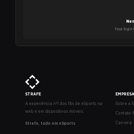
Nen
Faça login e
STRAFE
EMPRES
A experiência nº1 dos fãs de eSports na
Sobre a S
web e em dispositivos móveis.
Contate-
Carreira
Strafe, tudo em eSports