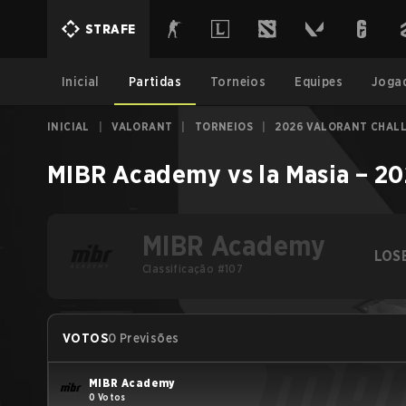
STRAFE
Inicial
Partidas
Torneios
Equipes
Joga
INICIAL
|
VALORANT
|
TORNEIOS
|
2026 VALORANT CHALL
MIBR Academy
vs
la Masia
–
20
MIBR Academy
LOS
Classificação #107
VOTOS
0 Previsões
MIBR Academy
0 Votos