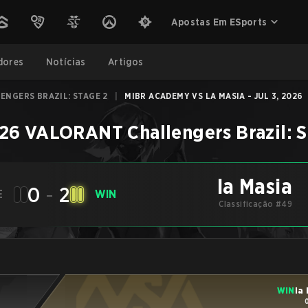
Apostas Em ESports
dores
Notícias
Artigos
ENGERS BRAZIL: STAGE 2
|
MIBR ACADEMY VS LA MASIA - JUL 3, 2026
26 VALORANT Challengers Brazil: S
la Masia
0
-
2
E
WIN
Classificação #49
WIN
la