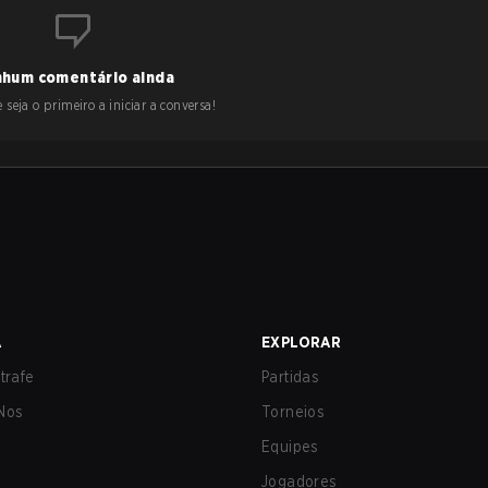
hum comentário ainda
 seja o primeiro a iniciar a conversa!
A
EXPLORAR
trafe
Partidas
Nos
Torneios
Equipes
Jogadores