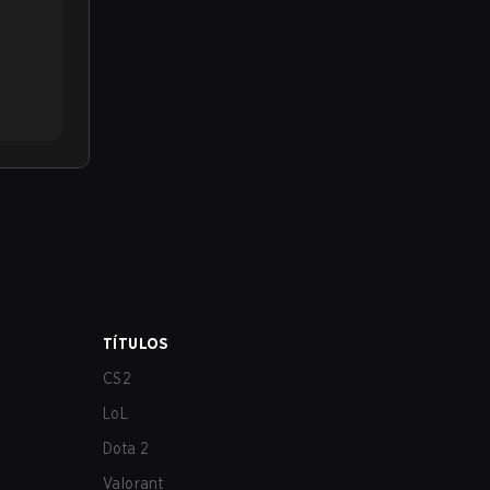
TÍTULOS
CS2
LoL
Dota 2
Valorant