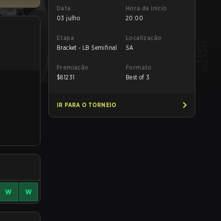
Data
Hora de início
03 julho
20:00
Etapa
Localização
Bracket - LB Semifinal
SA
Premiação
Formato
$
81231
Best of 3
IR PARA O TORNEIO
W
W