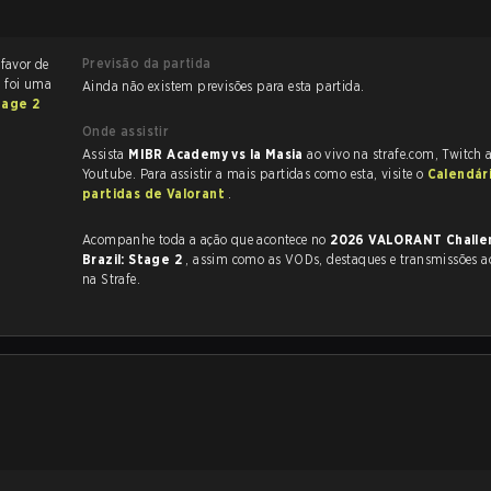
Previsão da partida
 favor de
a foi uma
Ainda não existem previsões para esta partida.
tage 2
Onde assistir
Assista
MIBR Academy vs la Masia
ao vivo na strafe.com, Twitch 
Youtube. Para assistir a mais partidas como esta, visite o
Calendár
partidas de Valorant
.
Acompanhe toda a ação que acontece no
2026 VALORANT Challe
Brazil: Stage 2
, assim como as VODs, destaques e transmissões ao vivo, tudo
na Strafe.