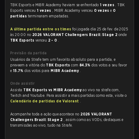
TBK Esports e MIBR Academy haviam se enfrentado
1 vezes
. TBK
Esports venceu
1 vezes
, MIBR Academy venceu
0 vezes
e
0
partidas
terminaram empatadas.
A última partida entre os times
foi jogada dia 25 de fev. de 2025
às 20:00 no
2026 VALORANT Challengers Brazil: Stage 2
onde
TBK Esports
venceu
2 - 0
.
Previsão da partida
Usuários da Strafe tem um favorito absoluto para a partida, e
preveem a vitória do
TBK Esports
com
84.3%
dos votos a seu favor
e
15.7%
dos votos para
MIBR Academy
.
Onde assistir
Assista
TBK Esports vs MIBR Academy
ao vivo na strafe.com,
Twitch and Youtube. Para assistir a mais partidas como esta, visite o
Calendário de partidas de Valorant
.
Acompanhe toda a ação que acontece no
2026 VALORANT
Challengers Brazil: Stage 2
, assim como as VODs, destaques e
transmissões ao vivo, tudo na Strafe.