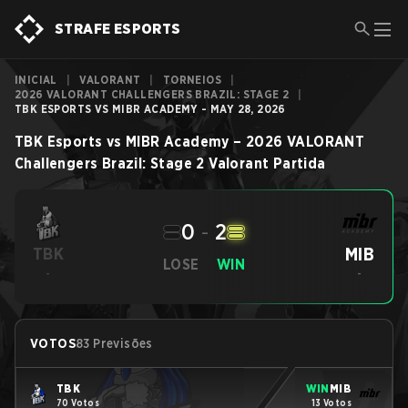
STRAFE ESPORTS
INICIAL
|
VALORANT
|
TORNEIOS
|
2026 VALORANT CHALLENGERS BRAZIL: STAGE 2
|
TBK ESPORTS VS MIBR ACADEMY - MAY 28, 2026
TBK Esports
vs
MIBR Academy
–
2026 VALORANT
Challengers Brazil: Stage 2
Valorant
Partida
0
-
2
MIB
TBK
LOSE
WIN
-
-
VOTOS
83 Previsões
TBK
WIN
MIB
70 Votos
13 Votos