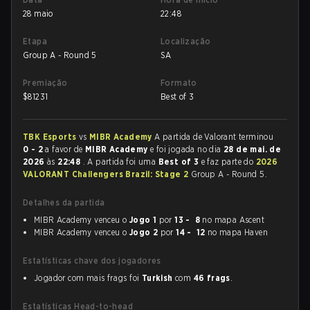
28 maio
22:48
Etapa
Localização
Group A - Round 5
SA
Premiação
Formato
$
81231
Best of 3
TBK Esports
vs
MIBR Academy
A partida de Valorant terminou
0 - 2
a favor de
MIBR Academy
e foi jogada no dia
28 de mai. de
2026
às
22:48
. A partida foi uma
Best of 3
e faz parte do
2026
VALORANT Challengers Brazil: Stage 2
Group A - Round 5.
Detalhes da partida
MIBR Academy venceu o
Jogo 1
por
13 - 8
no mapa Ascent
MIBR Academy venceu o
Jogo 2
por
14 - 12
no mapa Haven
Estatísticas chave dos jogadores
Jogador com mais frags foi
Turkish
com
46 frags
.
Estatísticas Head-to-head